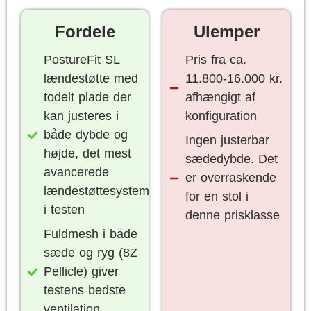
Fordele
Ulemper
PostureFit SL
Pris fra ca.
lændestøtte med
11.800-16.000 kr.
todelt plade der
afhængigt af
kan justeres i
konfiguration
både dybde og
Ingen justerbar
højde, det mest
sædedybde. Det
avancerede
er overraskende
lændestøttesystem
for en stol i
i testen
denne prisklasse
Fuldmesh i både
sæde og ryg (8Z
Pellicle) giver
testens bedste
ventilation