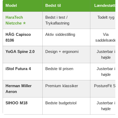
Model
Bedst til
Lændestøtte
HaraTech
Bedst i test /
Todelt ryg
Nietzche ⭐
Trykaflastning
HÅG Capisco
Aktiv siddestilling
Via
8106
saddelsæde
YoGA Spine 2.0
Design + ergonomi
Justerbar i
højde
iStol Futura 4
Bedste til prisen
Justerbar i
højde
Herman Miller
Premium klassiker
PostureFit SL
Aeron
SIHOO M18
Bedste budgetstol
Justerbar i
højde