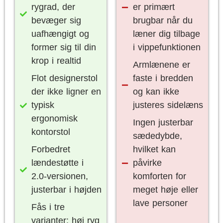
rygrad, der
er primært
bevæger sig
brugbar når du
uafhængigt og
læner dig tilbage
former sig til din
i vippefunktionen
krop i realtid
Armlænene er
Flot designerstol
faste i bredden
der ikke ligner en
og kan ikke
typisk
justeres sidelæns
ergonomisk
Ingen justerbar
kontorstol
sædedybde,
Forbedret
hvilket kan
lændestøtte i
påvirke
2.0-versionen,
komforten for
justerbar i højden
meget høje eller
lave personer
Fås i tre
varianter: høj ryg