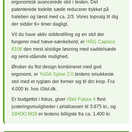
ergonomisk avancerede stol i testen. Det
patenterede todelte sæde reducerer trykket på
haleben og lænd med ca. 2/3. Vores topvalg til dig
der sidder 6+ timer dagligt.
Vil du have aktiv siddestilling og en stol der
fungerer med hæve-sænkebord, er
HÅG Capisco
8106
den mest alsidige løsning med saddelsæde
og semi-stående mulighed.
Ønsker du flot design kombineret med god
ergonomi, er
YoGA Spine 2.0
testens smukkeste
stol med et ryglæn der former sig til din krop. Fra
4.000 kr. hos iStol.dk.
Er budgettet i fokus, giver
iStol Futura 4
flest
justeringsmuligheder i prisklassen til 3.875 kr., og
SIHOO M18
er testens billigste fra ca. 1.400 kr.