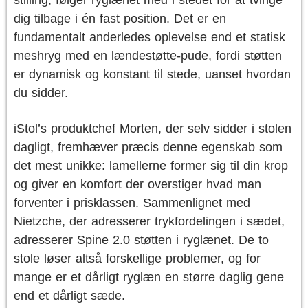
stilling, følger ryglænet med i stedet for at tvinge
dig tilbage i én fast position. Det er en
fundamentalt anderledes oplevelse end et statisk
meshryg med en lændestøtte-pude, fordi støtten
er dynamisk og konstant til stede, uanset hvordan
du sidder.
iStol’s produktchef Morten, der selv sidder i stolen
dagligt, fremhæver præcis denne egenskab som
det mest unikke: lamellerne former sig til din krop
og giver en komfort der overstiger hvad man
forventer i prisklassen. Sammenlignet med
Nietzche, der adresserer trykfordelingen i sædet,
adresserer Spine 2.0 støtten i ryglænet. De to
stole løser altså forskellige problemer, og for
mange er et dårligt ryglæn en større daglig gene
end et dårligt sæde.