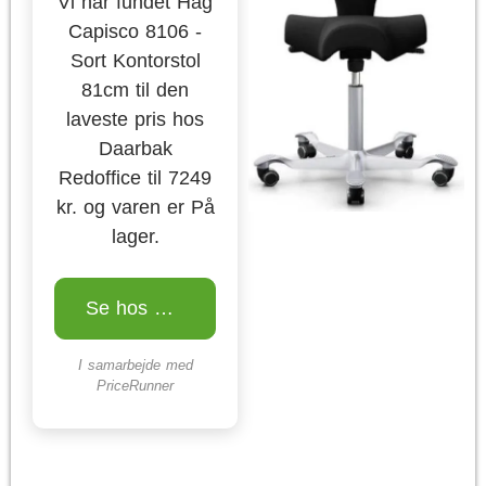
Vi har fundet Hag
Capisco 8106 -
Sort Kontorstol
81cm til den
laveste pris hos
Daarbak
Redoffice til 7249
kr. og varen er På
lager.
Se hos Daarbak Redoffice
I samarbejde med
PriceRunner