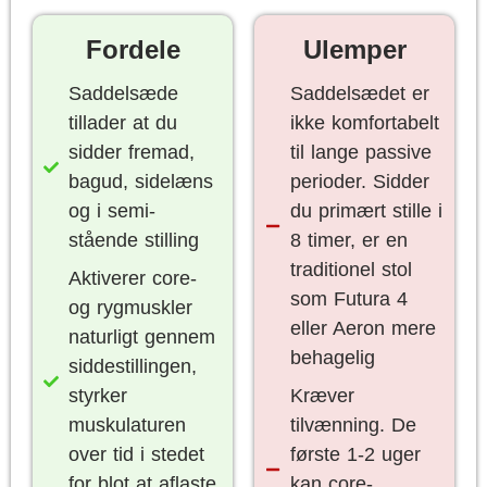
Fordele
Ulemper
Saddelsæde
Saddelsædet er
tillader at du
ikke komfortabelt
sidder fremad,
til lange passive
bagud, sidelæns
perioder. Sidder
og i semi-
du primært stille i
stående stilling
8 timer, er en
traditionel stol
Aktiverer core-
som Futura 4
og rygmuskler
eller Aeron mere
naturligt gennem
behagelig
siddestillingen,
styrker
Kræver
muskulaturen
tilvænning. De
over tid i stedet
første 1-2 uger
for blot at aflaste
kan core-