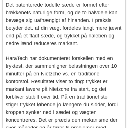
Det patenterede todelte sæde er formet efter
bækkenets naturlige form, og de to halvdele kan
bevæge sig uafhængigt af hinanden. I praksis
betyder det, at din vægt fordeles langt mere jævnt
end på et fladt sæde, og trykket på haleben og
nedre lænd reduceres markant.
HaraTech har dokumenteret forskellen med en
tryktest, der sammenligner belastningen over 10
minutter på en Nietzche vs. en traditionel
kontorstol. Resultatet viser to ting: trykket er
markant lavere på Nietzche fra start, og det
forbliver stabilt over tid. På en traditionel stol
stiger trykket løbende jo længere du sidder, fordi
kroppen synker ned i sædet og vægten
koncentreres. Det er præcis den mekanisme der
over måneder og år fører til problemer med