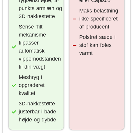
ryglænshøjde, 3-
eller Capisco
punkts armlæn og
Maks belastning
3D-nakkestøtte
ikke specificeret
Sense Tilt
af producent
mekanisme
Polstret sæde i
tilpasser
stof kan føles
automatisk
varmt
vippemodstanden
til din vægt
Meshryg i
opgraderet
kvalitet
3D-nakkestøtte
justerbar i både
højde og dybde