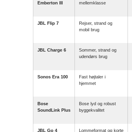
Emberton III
mellemklasse
JBL Flip 7
Rejser, strand og
mobil brug
JBL Charge 6
Sommer, strand og
udendørs brug
Sonos Era 100
Fast højtaler i
hjemmet
Bose
Bose lyd og robust
SoundLink Plus
byggekvalitet
JBL Go 4
Lommeformat og korte