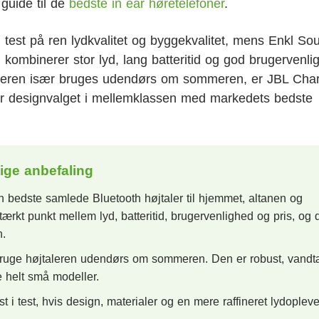
 guide til de
bedste in ear høretelefoner
.
 test på ren lydkvalitet og byggekvalitet, mens Enkl So
en kombinerer stor lyd, lang batteritid og god brugervenlig
jtaleren især bruges udendørs om sommeren, er JBL Cha
 er designvalget i mellemklassen med markedets bedste
tige anbefaling
bedste samlede Bluetooth højtaler til hjemmet, altanen og
rkt punkt mellem lyd, batteritid, brugervenlighed og pris, og 
n.
ruge højtaleren udendørs om sommeren. Den er robust, vandt
e helt små modeller.
i test, hvis design, materialer og en mere raffineret lydoplev