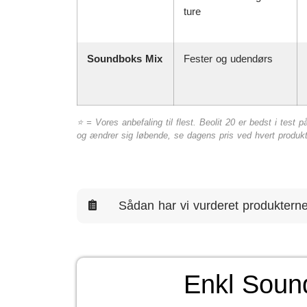
ture
Soundboks Mix
Fester og udendørs
⭐ = Vores anbefaling til flest. Beolit 20 er bedst i test
og ændrer sig løbende, se dagens pris ved hvert produkt
Sådan har vi vurderet produktern
Enkl Soun