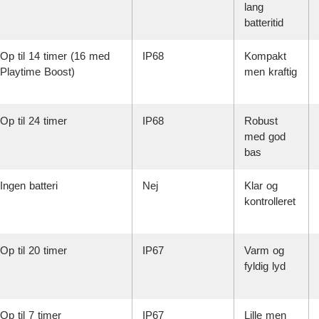
lang
batteritid
Op til 14 timer (16 med
IP68
Kompakt
Playtime Boost)
men kraftig
Op til 24 timer
IP68
Robust
med god
bas
Ingen batteri
Nej
Klar og
kontrolleret
Op til 20 timer
IP67
Varm og
fyldig lyd
Op til 7 timer
IP67
Lille men