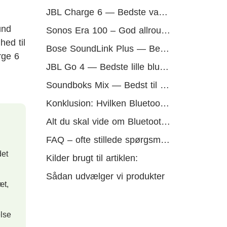
JBL Charge 6 — Bedste vandtæt til udendørs
und
Sonos Era 100 – God allround
hed til
Bose SoundLink Plus — Bedste fra Bose
rge 6
JBL Go 4 — Bedste lille bluetooth højtaler
Soundboks Mix — Bedst til fester
Konklusion: Hvilken Bluetooth højtaler er bedst?
Alt du skal vide om Bluetooth højtalere
FAQ – ofte stillede spørgsmål om Bluetooth højtalere
det
Kilder brugt til artiklen:
Sådan udvælger vi produkter
æt,
else