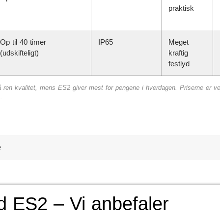
praktisk
Op til 40 timer
IP65
Meget
(udskifteligt)
kraftig
festlyd
 på ren kvalitet, mens ES2 giver mest for pengene i hverdagen. Priserne er v
.
e
d ES2 – Vi anbefaler