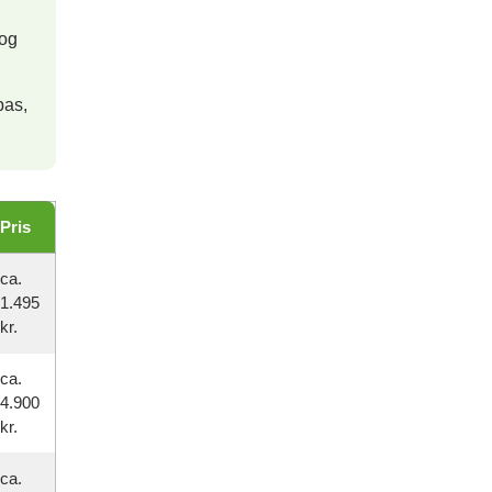
 og
bas,
Pris
ca.
1.495
kr.
ca.
4.900
kr.
ca.