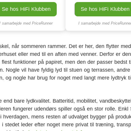
Se hos HiFi Klubben
Se hos HiFi Klubben
I samarbejde med
PriceRunner
I samarbejde med
PriceRunne
rskel, når sommeren rammer. Det er her, den flytter me
rhuset eller med til en aften med venner. Derfor er den
lest funktioner på papiret, men den der passer bedst t
 Nogle vil have fyldig lyd til stuen og terrassen, andre 
n, og nogle har brug for noget med langt mere lydtryk ti
end bare lydkvalitet. Batteritid, mobilitet, vandbeskytte
leren fungerer udendørs spiller også en stor rolle. Enk
k i hverdagen, mens resten af udvalget bygger på produk
 i stedet leder efter noget mere privat til træning, transp