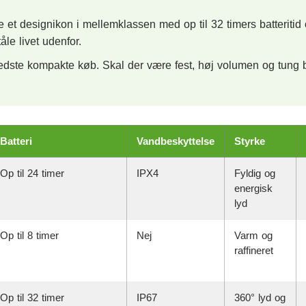
 et designikon i mellemklassen med op til 32 timers batteritid
åle livet udenfor.
bedste kompakte køb. Skal der være fest, høj volumen og tung 
Batteri
Vandbeskyttelse
Styrke
Op til 24 timer
IPX4
Fyldig og
energisk
lyd
Op til 8 timer
Nej
Varm og
raffineret
Op til 32 timer
IP67
360° lyd og