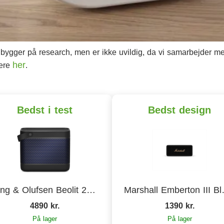
ygger på research, men er ikke uvildig, da vi samarbejder med 
her
mere
.
Bedst i test
Bedst design
Bang & Olufsen Beolit 20 Black Anthracite
Marshall 
4890 kr.
1390 kr.
På lager
På lager