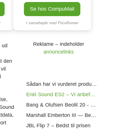
Se hos CompuMail
r
I samarbejde med
PriceRunner
Reklame – indeholder
d ud
annoncelinks
il den
vil
l
Sådan har vi vurderet produkterne
Enkl Sound ES2 – Vi anbefaler
lse,
Bang & Olufsen Beolit 20 - Bedst i test
l Sound
tdata,
Marshall Emberton III — Bedst design i mellemklassen
ort
JBL Flip 7 – Bedst til prisen