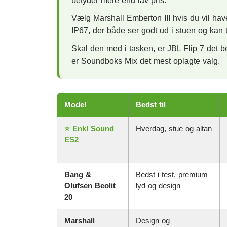
betyder mere end lav pris.
Vælg Marshall Emberton III hvis du vil have
IP67, der både ser godt ud i stuen og kan t
Skal den med i tasken, er JBL Flip 7 det 
er Soundboks Mix det mest oplagte valg.
Model
Bedst til
⭐ Enkl Sound
Hverdag, stue og altan
ES2
Bang &
Bedst i test, premium
Olufsen Beolit
lyd og design
20
Marshall
Design og