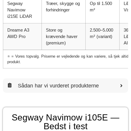
Segway
Træer, skygge og
Op til 1.500
LiD
Navimow
forhindringer
m²
Vis
i215E LiDAR
Dreame A3
Store og
2.500–5.000
360
AWD Pro
krævende haver
m² (variant)
LiD
(premium)
AI-
⭐ = Vores topvalg. Priserne er vejledende og kan variere, så tjek altid 
produkt.
Sådan har vi vurderet produkterne
Segway Navimow i105E —
Bedst i test