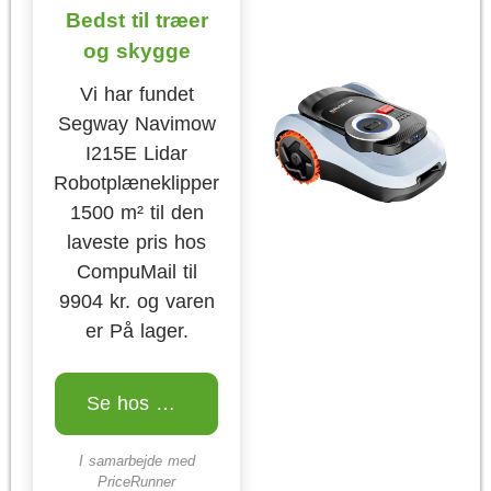
Bedst til træer
og skygge
Vi har fundet
Segway Navimow
I215E Lidar
Robotplæneklipper
1500 m² til den
laveste pris hos
CompuMail til
9904 kr. og varen
er På lager.
Se hos CompuMail
I samarbejde med
PriceRunner