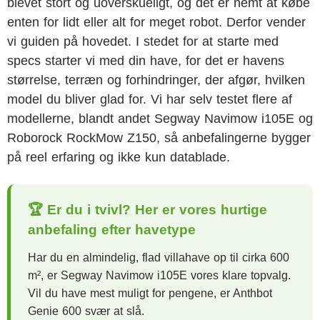
blevet stort og uoverskueligt, og det er nemt at købe
enten for lidt eller alt for meget robot. Derfor vender
vi guiden på hovedet. I stedet for at starte med
specs starter vi med din have, for det er havens
størrelse, terræn og forhindringer, der afgør, hvilken
model du bliver glad for. Vi har selv testet flere af
modellerne, blandt andet Segway Navimow i105E og
Roborock RockMow Z150, så anbefalingerne bygger
på reel erfaring og ikke kun datablade.
🏆 Er du i tvivl? Her er vores hurtige
anbefaling efter havetype
Har du en almindelig, flad villahave op til cirka 600
m², er Segway Navimow i105E vores klare topvalg.
Vil du have mest muligt for pengene, er Anthbot
Genie 600 svær at slå.