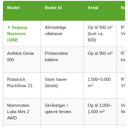
Model
Bedst til
Areal
Nav
⭐ Segway
Almindelige
Op til 500 m²
RT
Navimow
villahaver
(kort ca.
Vis
i105E
600)
Anthbot Genie
Prisbevidste
Op til 900 m²
RT
600
købere
kam
Roborock
Store haver
1.500–5.000
RT
RockMow Z1
(testet)
m²
VS
Mammotion
Skråninger /
Op til 1.000–
Vis
Luba Mini 2
ujævnt terræn
1.500 m²
Ne
AWD