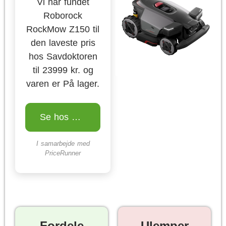
Vi har fundet
Roborock
RockMow Z150 til
den laveste pris
hos Savdoktoren
til 23999 kr. og
varen er På lager.
Se hos Savdoktoren
I samarbejde med
PriceRunner
Fordele
Ulemper