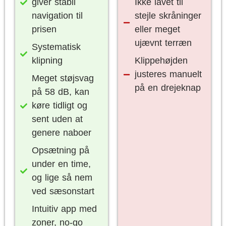
giver stabil
Ikke lavet til
navigation til
stejle skråninger
prisen
eller meget
ujævnt terræn
Systematisk
klipning
Klippehøjden
justeres manuelt
Meget støjsvag
på en drejeknap
på 58 dB, kan
køre tidligt og
sent uden at
genere naboer
Opsætning på
under en time,
og lige så nem
ved sæsonstart
Intuitiv app med
zoner, no-go