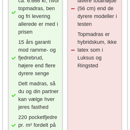
ca. 6.666 kr, hvor
lavere totalhøjde
topmadras, ben
(56 cm) end de
og fri levering
dyrere modeller i
allerede er med i
testen
prisen
Topmadras er
15 års garanti
hybridskum, ikke
mod ramme- og
latex som i
fjedrebrud,
Luksus og
højere end flere
Ringsted
dyrere senge
Delt madras, så
du og din partner
kan vælge hver
jeres fasthed
220 pocketfjedre
pr. m² fordelt på