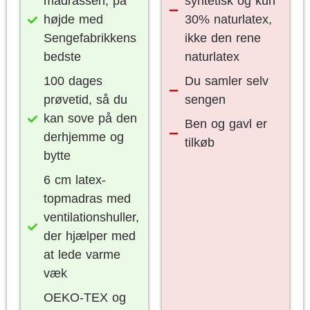
madrassen, på
syntetisk og kun
højde med
30% naturlatex,
Sengefabrikkens
ikke den rene
bedste
naturlatex
100 dages
Du samler selv
prøvetid, så du
sengen
kan sove på den
Ben og gavl er
derhjemme og
tilkøb
bytte
6 cm latex-
topmadras med
ventilationshuller,
der hjælper med
at lede varme
væk
OEKO-TEX og