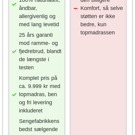
100% naturlatex,
den billigere
åndbar,
Komfort, så selve
allergivenlig og
støtten er ikke
med lang levetid
bedre, kun
topmadrassen
25 års garanti
mod ramme- og
fjedrebrud, blandt
de længste i
testen
Komplet pris på
ca. 9.999 kr med
topmadras, ben
og fri levering
inkluderet
Sengefabrikkens
bedst sælgende