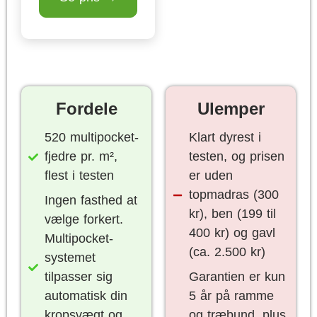
Fordele
Ulemper
520 multipocket-
Klart dyrest i
fjedre pr. m²,
testen, og prisen
flest i testen
er uden
topmadras (300
Ingen fasthed at
kr), ben (199 til
vælge forkert.
400 kr) og gavl
Multipocket-
(ca. 2.500 kr)
systemet
tilpasser sig
Garantien er kun
automatisk din
5 år på ramme
kropsvægt og
og træbund, plus