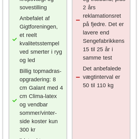
sovestilling
2 års
reklamationsret
Anbefalet af
på fjedre. Det er
Gigtforeningen,
lavere end
et reelt
Sengefabrikkens
kvalitetsstempel
15 til 25 år i
ved smerter i ryg
samme test
og led
Det anbefalede
Billig topmadras-
vægtinterval er
opgradering: 8
50 til 110 kg
cm Galant med 4
cm Clima-latex
og vendbar
sommer/vinter-
side koster kun
300 kr