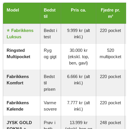
Model
Bedst
Pris ca.
Fjedre pr.
til
m²
⭐ Fabrikkens
Bedst i
9.999 kr (alt
220 pocket
Luksus
test
inkl.)
Ringsted
Ryg
30.000 kr
520
Multipocket
og gigt
(ekskl. top,
multipocket
ben, gavl)
Fabrikkens
Bedst
6.666 kr (alt
220 pocket
Komfort
til
inkl.)
prisen
Fabrikkens
Varme
7.777 kr (alt
220 pocket
Kølende
sovere
inkl.)
JYSK GOLD
Prøv i
13.999 kr
248 pocket
SOKNA +
butik
(ekskl. ben og