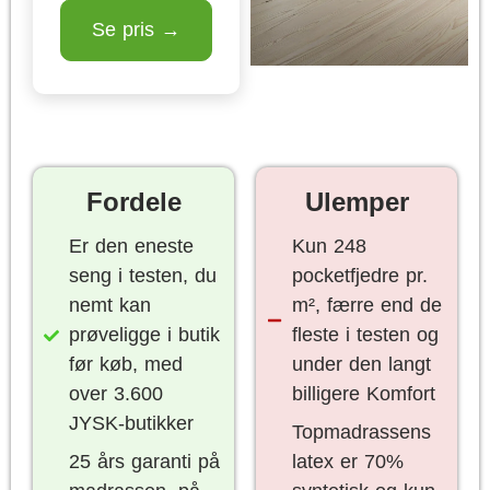
Se pris →
Fordele
Ulemper
Er den eneste
Kun 248
seng i testen, du
pocketfjedre pr.
nemt kan
m², færre end de
prøveligge i butik
fleste i testen og
før køb, med
under den langt
over 3.600
billigere Komfort
JYSK-butikker
Topmadrassens
25 års garanti på
latex er 70%