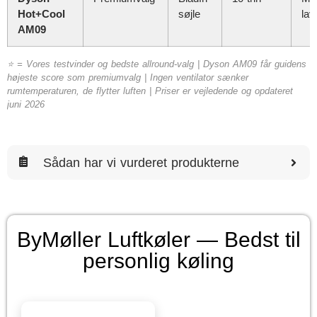
Hot+Cool
søjle
lav
AM09
⭐ = Vores testvinder og bedste allround-valg | Dyson AM09 får guidens
højeste score som premiumvalg | Ingen ventilator sænker
rumtemperaturen, de flytter luften | Priser er vejledende og opdateret
juni 2026
Sådan har vi vurderet produkterne
ByMøller Luftkøler — Bedst til
personlig køling