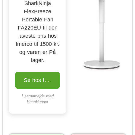
SharkNinja
FlexBreeze
Portable Fan
FA220EU til den
laveste pris hos
Imerco til 1500 kr.
og varen er På
lager.
Se hos Imerco
I samarbejde med
PriceRunner