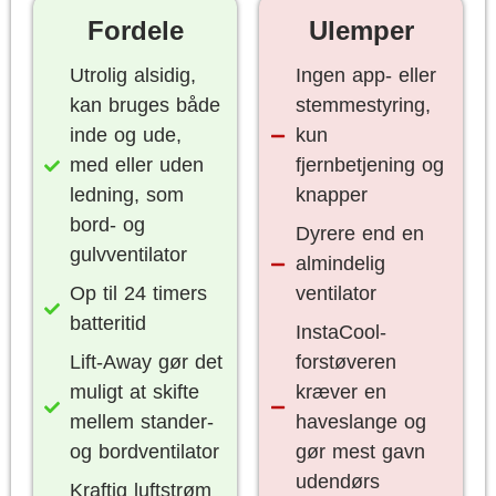
Fordele
Ulemper
Utrolig alsidig,
Ingen app- eller
kan bruges både
stemmestyring,
inde og ude,
kun
med eller uden
fjernbetjening og
ledning, som
knapper
bord- og
Dyrere end en
gulvventilator
almindelig
Op til 24 timers
ventilator
batteritid
InstaCool-
Lift-Away gør det
forstøveren
muligt at skifte
kræver en
mellem stander-
haveslange og
og bordventilator
gør mest gavn
udendørs
Kraftig luftstrøm