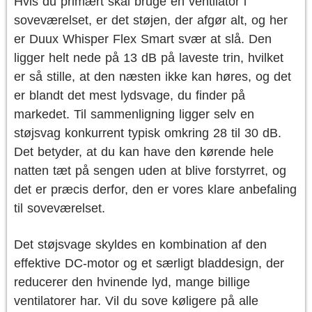
Hvis du primært skal bruge en ventilator i
soveværelset, er det støjen, der afgør alt, og her
er Duux Whisper Flex Smart svær at slå. Den
ligger helt nede på 13 dB på laveste trin, hvilket
er så stille, at den næsten ikke kan høres, og det
er blandt det mest lydsvage, du finder på
markedet. Til sammenligning ligger selv en
støjsvag konkurrent typisk omkring 28 til 30 dB.
Det betyder, at du kan have den kørende hele
natten tæt på sengen uden at blive forstyrret, og
det er præcis derfor, den er vores klare anbefaling
til soveværelset.
Det støjsvage skyldes en kombination af den
effektive DC-motor og et særligt bladdesign, der
reducerer den hvinende lyd, mange billige
ventilatorer har. Vil du sove køligere på alle