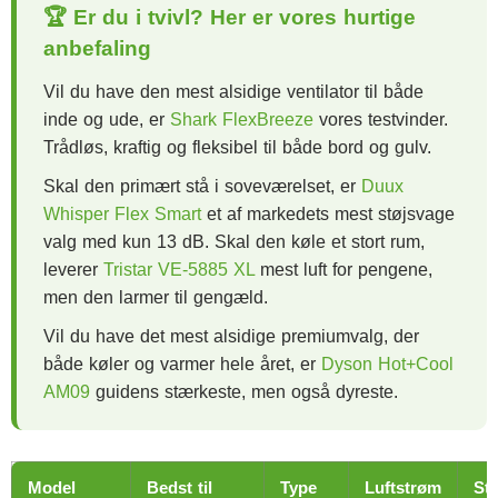
🏆 Er du i tvivl? Her er vores hurtige
anbefaling
Vil du have den mest alsidige ventilator til både
inde og ude, er
Shark FlexBreeze
vores testvinder.
Trådløs, kraftig og fleksibel til både bord og gulv.
Skal den primært stå i soveværelset, er
Duux
Whisper Flex Smart
et af markedets mest støjsvage
valg med kun 13 dB. Skal den køle et stort rum,
leverer
Tristar VE-5885 XL
mest luft for pengene,
men den larmer til gengæld.
Vil du have det mest alsidige premiumvalg, der
både køler og varmer hele året, er
Dyson Hot+Cool
AM09
guidens stærkeste, men også dyreste.
Model
Bedst til
Type
Luftstrøm
Stø