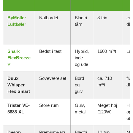
ByMøller
Natbordet
Bladfri
8 trin
ca.
Luftkøler
tårn
dB
Shark
Bedst i test
Hybrid,
1600 m³/t
La
FlexBreeze
inde
⭐
og ude
Duux
Soveværelset
Bord
ca. 710
fra
Whisper
og
m³/t
dB
Flex Smart
gulv
Tristar VE-
Store rum
Gulv,
Meget høj
Høj
5885 XL
metal
(120W)
op t
66
Dyson
Premiumvalg
Bladfri
10 trin
Me