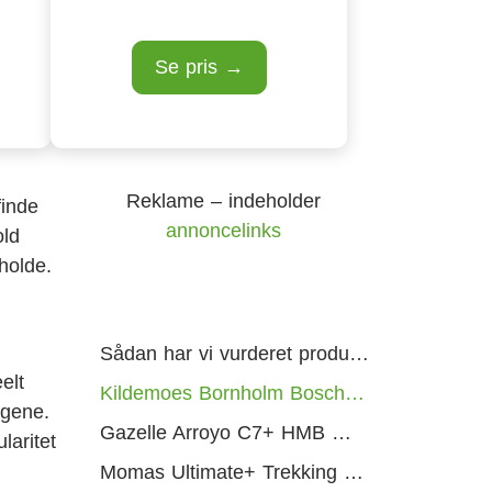
Se pris →
Reklame – indeholder
finde
annoncelinks
old
holde.
Sådan har vi vurderet produkterne
elt
Kildemoes Bornholm Bosch — Bedst i test
ngene.
Gazelle Arroyo C7+ HMB — Danmarks mest populære
laritet
Momas Ultimate+ Trekking EU — Bedste premium til lange ture