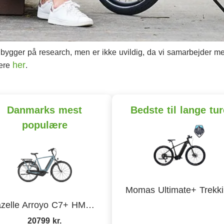
ygger på research, men er ikke uvildig, da vi samarbejder med 
her
mere
.
Danmarks mest
Bedste til lange tur
populære
Momas Ultimate+ Trekk
Gazelle Arroyo C7+ HMB Elite
20799 kr.