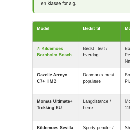
en klasse for sig.
Model
Bedst til
Mo
⭐ Kildemoes
Bedst i test /
Bo
Bornholm Bosch
hverdag
Pe
N
Gazelle Arroyo
Danmarks mest
Bo
C7+ HMB
populære
Pl
Momas Ultimate+
Langdistance /
Mo
Trekking EU
herre
11
Kildemoes Sevilla
Sporty pendler /
Sh