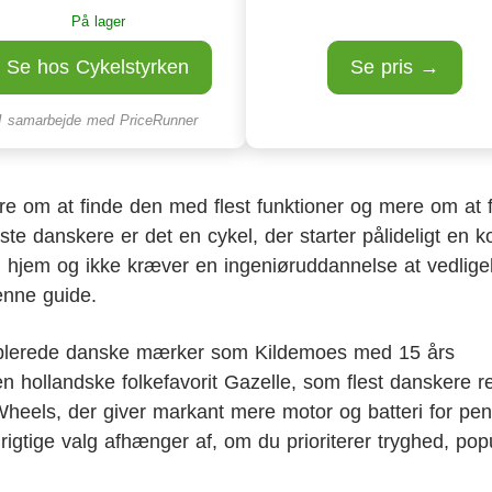
På lager
Se hos Cykelstyrken
Se pris →
I samarbejde med
PriceRunner
re om at finde den med flest funktioner og mere om at 
ste danskere er det en cykel, der starter pålideligt en k
hjem og ikke kræver en ingeniøruddannelse at vedlige
enne guide.
 etablerede danske mærker som Kildemoes med 15 års
 hollandske folkefavorit Gazelle, som flest danskere re
eels, der giver markant mere motor og batteri for pe
t rigtige valg afhænger af, om du prioriterer tryghed, popu