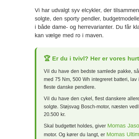
Vi har udvalgt syv elcykler, der tilsamm
solgte, den sporty pendler, budgetmodelle
i både dame- og herrevarianter. Du får kl
kan vælge med ro i maven.
🏆 Er du i tvivl? Her er vores hur
Vil du have den bedste samlede pakke, s
med 75 Nm, 500 Wh integreret batteri, lav i
fleste danske pendlere.
Vil du have den cykel, flest danskere aller
solgte. Støjsvag Bosch-motor, næsten vedlig
20.500 kr.
Momas Jas
Skal budgettet holdes, giver
Momas Ultim
motor. Og kører du langt, er