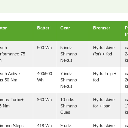
tor
Batteri
Gear
Bremser
P
f
sch
500 Wh
5 indv.
Hydr. skive
c
rformance 75
Shimano
(for) + fod
2
m
Nexus
kr
sch Active
400/500
7 indv.
Hydr. fælg +
c
us 50 Nm
Wh
Shimano
fod
2
Nexus
kr
mas Turbo+
960 Wh
10 udv.
Hydr. skive
c
5 Nm
Shimano
for + bag
1
Cues
kr
imano Steps
418 Wh
9 udv.
Hydr. skive
c