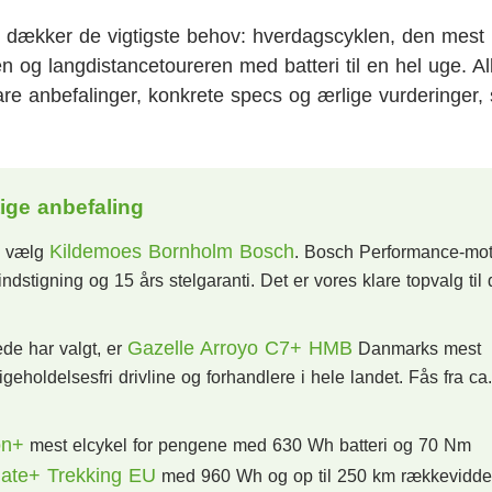
en dækker de vigtigste behov: hverdagscyklen, den mest
n og langdistancetoureren med batteri til en hel uge. Al
are anbefalinger, konkrete specs og ærlige vurderinger,
tige anbefaling
Kildemoes Bornholm Bosch
å vælg
. Bosch Performance-mot
ndstigning og 15 års stelgaranti. Det er vores klare topvalg til
Gazelle Arroyo C7+ HMB
ede har valgt, er
Danmarks mest
eholdelsesfri drivline og forhandlere i hele landet. Fås fra ca.
on+
mest elcykel for pengene med 630 Wh batteri og 70 Nm
ate+ Trekking EU
med 960 Wh og op til 250 km rækkevidde