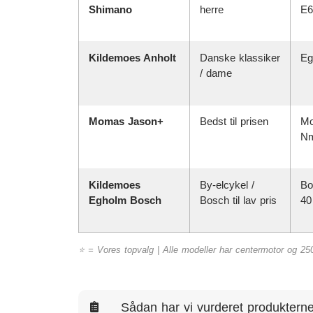
Shimano
herre
E6
Kildemoes Anholt
Danske klassiker
Eg
/ dame
Momas Jason+
Bedst til prisen
Mo
N
Kildemoes
By-elcykel /
Bo
Egholm Bosch
Bosch til lav pris
40
⭐ = Vores topvalg | Alle modeller har centermotor og 250
Sådan har vi vurderet produktern