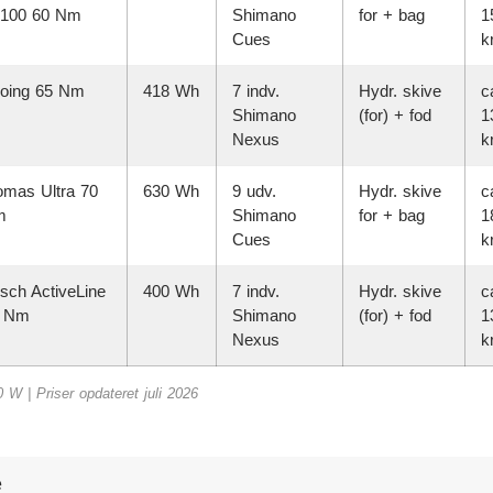
100 60 Nm
Shimano
for + bag
1
Cues
kr
oing 65 Nm
418 Wh
7 indv.
Hydr. skive
c
Shimano
(for) + fod
1
Nexus
kr
mas Ultra 70
630 Wh
9 udv.
Hydr. skive
c
m
Shimano
for + bag
1
Cues
kr
sch ActiveLine
400 Wh
7 indv.
Hydr. skive
c
 Nm
Shimano
(for) + fod
1
Nexus
kr
 W | Priser opdateret juli 2026
e