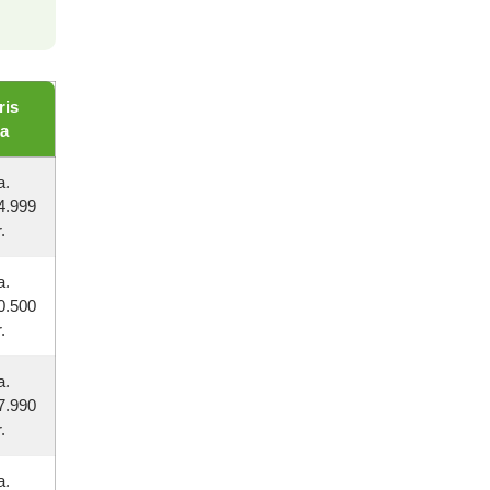
ris
ra
a.
4.999
.
a.
0.500
.
a.
7.990
.
a.