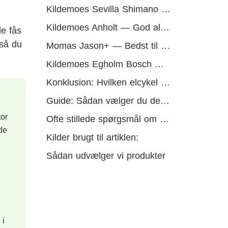
Kildemoes Sevilla Shimano — Bedst til pendling
Kildemoes Anholt — God allround
le fås
 så du
Momas Jason+ — Bedst til prisen
Kildemoes Egholm Bosch — Bedste budgetvalg
Konklusion: Hvilken elcykel skal du vælge i 2026
Guide: Sådan vælger du den rigtige elcykel i 2026
or
Ofte stillede spørgsmål om elcykler
 de
Kilder brugt til artiklen:
Sådan udvælger vi produkter
 i