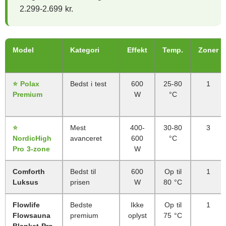
2.299-2.699 kr.
Model
Kategori
Effekt
Temp.
Zoner
⭐ Polax
Bedst i test
600
25-80
1
Premium
W
°C
⭐
Mest
400-
30-80
3
NordicHigh
avanceret
600
°C
Pro 3-zone
W
Comforth
Bedst til
600
Op til
1
Luksus
prisen
W
80 °C
Flowlife
Bedste
Ikke
Op til
1
Flowsauna
premium
oplyst
75 °C