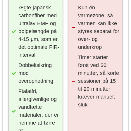
Ægte japansk
Kun én
carbonfiber med
varmezone, så
ultralav EMF og
varmen kan ikke
bølgelængde på
styres separat for
4-15 μm, som er
over- og
det optimale FIR-
underkrop
interval
Timer starter
Dobbeltsikring
først ved 30
mod
minutter, så korte
overophedning
sessioner på 15
til 20 minutter
Ftalatfri,
kræver manuelt
allergivenlige og
sluk
vandtætte
materialer, der er
nemme at tørre
af