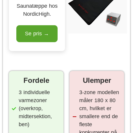
Saunatæppe hos
NordicHigh.
Se pris →
Fordele
Ulemper
3 individuelle
3-zone modellen
varmezoner
måler 180 x 80
(overkrop,
cm, hvilket er
midtersektion,
smallere end de
ben)
fleste
konkurrenter på