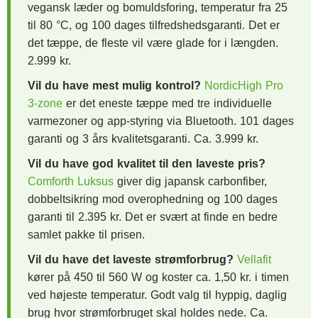
vegansk læder og bomuldsforing, temperatur fra 25
til 80 °C, og 100 dages tilfredshedsgaranti. Det er
det tæppe, de fleste vil være glade for i længden.
2.999 kr.
Vil du have mest mulig kontrol?
NordicHigh Pro
3-zone
er det eneste tæppe med tre individuelle
varmezoner og app-styring via Bluetooth. 101 dages
garanti og 3 års kvalitetsgaranti. Ca. 3.999 kr.
Vil du have god kvalitet til den laveste pris?
Comforth Luksus
giver dig japansk carbonfiber,
dobbeltsikring mod overophedning og 100 dages
garanti til 2.395 kr. Det er svært at finde en bedre
samlet pakke til prisen.
Vil du have det laveste strømforbrug?
Vellafit
kører på 450 til 560 W og koster ca. 1,50 kr. i timen
ved højeste temperatur. Godt valg til hyppig, daglig
brug hvor strømforbruget skal holdes nede. Ca.