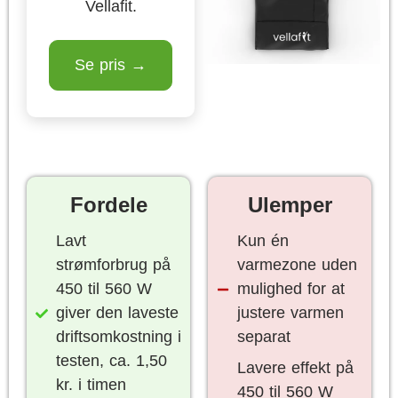
Vellafit.
Se pris →
Fordele
Ulemper
Lavt
Kun én
strømforbrug på
varmezone uden
450 til 560 W
mulighed for at
giver den laveste
justere varmen
driftsomkostning i
separat
testen, ca. 1,50
Lavere effekt på
kr. i timen
450 til 560 W