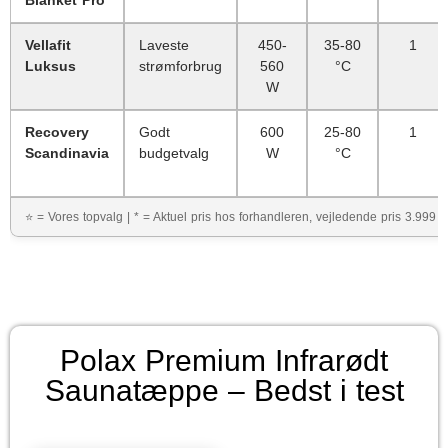
Blanket Pro
Vellafit
Laveste
450-
35-80
1
Luksus
strømforbrug
560
°C
W
Recovery
Godt
600
25-80
1
Scandinavia
budgetvalg
W
°C
⭐ = Vores topvalg | * = Aktuel pris hos forhandleren, vejledende pris 3.999 kr.
Polax Premium Infrarødt
Saunatæppe – Bedst i test