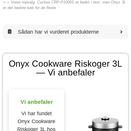
⭐ = Vores topvalg. Cuckoo CRP-P1009S er bedst i test, men Onyx 3L
er det bedste køb for de fleste.
Sådan har vi vurderet produkterne
Onyx Cookware Riskoger 3L
— Vi anbefaler
Vi anbefaler
Vi har fundet
Onyx Cookware
Riskoger 3L hos