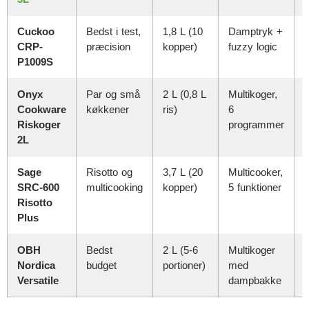
Cuckoo
Bedst i test,
1,8 L (10
Damptryk +
CRP-
præcision
kopper)
fuzzy logic
P1009S
Onyx
Par og små
2 L (0,8 L
Multikoger,
Cookware
køkkener
ris)
6
Riskoger
programmer
2L
Sage
Risotto og
3,7 L (20
Multicooker,
SRC-600
multicooking
kopper)
5 funktioner
Risotto
Plus
OBH
Bedst
2 L (5-6
Multikoger
Nordica
budget
portioner)
med
Versatile
dampbakke