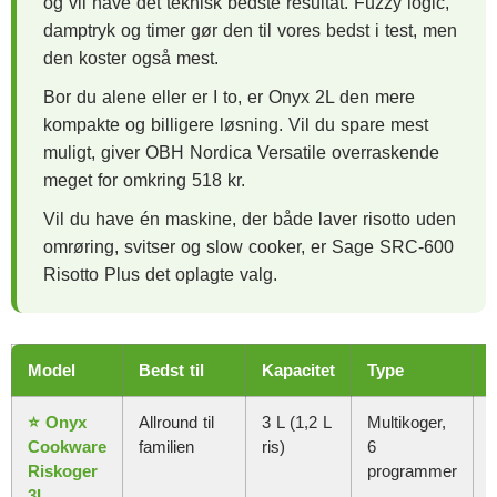
og vil have det teknisk bedste resultat. Fuzzy logic,
damptryk og timer gør den til vores bedst i test, men
den koster også mest.
Bor du alene eller er I to, er Onyx 2L den mere
kompakte og billigere løsning. Vil du spare mest
muligt, giver OBH Nordica Versatile overraskende
meget for omkring 518 kr.
Vil du have én maskine, der både laver risotto uden
omrøring, svitser og slow cooker, er Sage SRC-600
Risotto Plus det oplagte valg.
Model
Bedst til
Kapacitet
Type
⭐ Onyx
Allround til
3 L (1,2 L
Multikoger,
Cookware
familien
ris)
6
Riskoger
programmer
3L