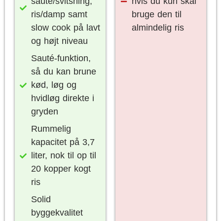
sauté/svitsning,
hvis du kun skal
ris/damp samt
bruge den til
slow cook på lavt
almindelig ris
og højt niveau
Sauté-funktion,
så du kan brune
kød, løg og
hvidløg direkte i
gryden
Rummelig
kapacitet på 3,7
liter, nok til op til
20 kopper kogt
ris
Solid
byggekvalitet