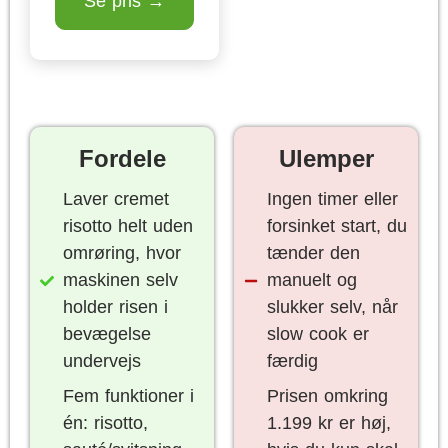
Se pris →
Fordele
Ulemper
Laver cremet
Ingen timer eller
risotto helt uden
forsinket start, du
omrøring, hvor
tænder den
maskinen selv
manuelt og
holder risen i
slukker selv, når
bevægelse
slow cook er
undervejs
færdig
Fem funktioner i
Prisen omkring
én: risotto,
1.199 kr er høj,