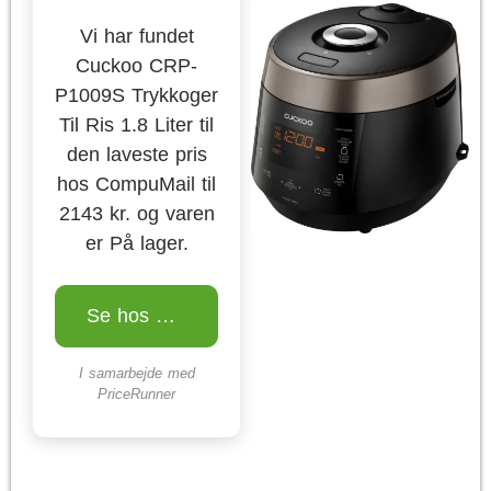
Vi har fundet
Cuckoo CRP-
P1009S Trykkoger
Til Ris 1.8 Liter til
den laveste pris
hos CompuMail til
2143 kr. og varen
er På lager.
Se hos CompuMail
I samarbejde med
PriceRunner