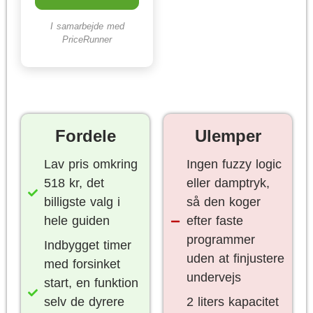
I samarbejde med
PriceRunner
Fordele
Ulemper
Lav pris omkring
Ingen fuzzy logic
518 kr, det
eller damptryk,
billigste valg i
så den koger
hele guiden
efter faste
programmer
Indbygget timer
uden at finjustere
med forsinket
undervejs
start, en funktion
selv de dyrere
2 liters kapacitet