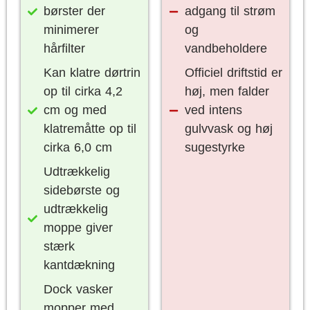
børster der
adgang til strøm
minimerer
og
hårfilter
vandbeholdere
Kan klatre dørtrin
Officiel driftstid er
op til cirka 4,2
høj, men falder
cm og med
ved intens
klatremåtte op til
gulvvask og høj
cirka 6,0 cm
sugestyrke
Udtrækkelig
sidebørste og
udtrækkelig
moppe giver
stærk
kantdækning
Dock vasker
mopper med