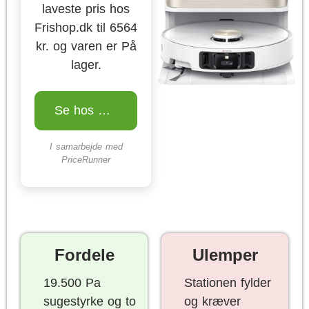
laveste pris hos
Frishop.dk til 6564
kr. og varen er På
lager.
Se hos Frishop.dk
I samarbejde med
PriceRunner
Fordele
Ulemper
19.500 Pa
Stationen fylder
sugestyrke og to
og kræver