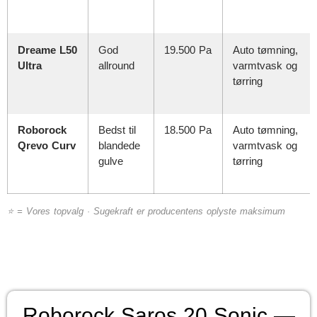
Dreame L50
God
19.500 Pa
Auto tømning,
Ultra
allround
varmtvask og
tørring
Roborock
Bedst til
18.500 Pa
Auto tømning,
Qrevo Curv
blandede
varmtvask og
gulve
tørring
⭐ = Vores topvalg · Sugekraft er producentens oplyste maksimum
Roborock Saros 20 Sonic —