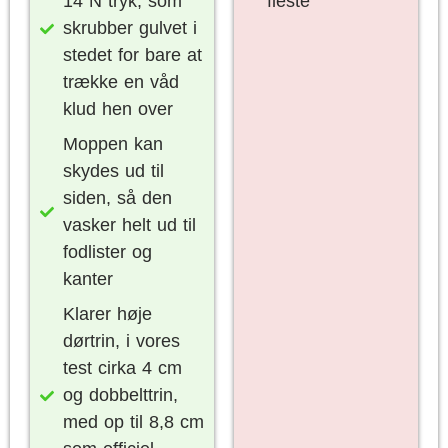
14 N tryk, som
fleste
skrubber gulvet i
stedet for bare at
trække en våd
klud hen over
Moppen kan
skydes ud til
siden, så den
vasker helt ud til
fodlister og
kanter
Klarer høje
dørtrin, i vores
test cirka 4 cm
og dobbelttrin,
med op til 8,8 cm