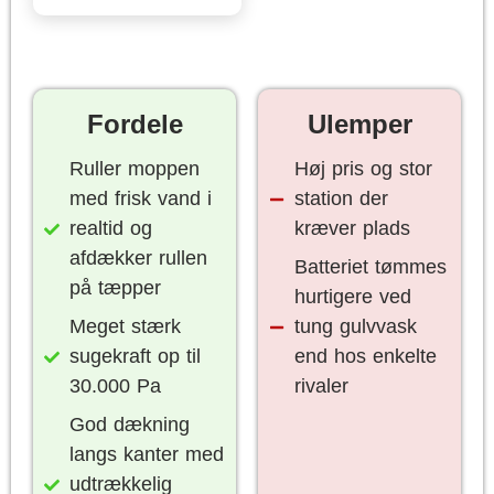
Fordele
Ulemper
Ruller moppen
Høj pris og stor
med frisk vand i
station der
realtid og
kræver plads
afdækker rullen
Batteriet tømmes
på tæpper
hurtigere ved
Meget stærk
tung gulvvask
sugekraft op til
end hos enkelte
30.000 Pa
rivaler
God dækning
langs kanter med
udtrækkelig