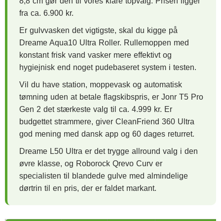
8,8 cm gør den til vores klare topvalg. Prisen ligger
fra ca. 6.900 kr.
Er gulvvasken det vigtigste, skal du kigge på
Dreame Aqua10 Ultra Roller. Rullemoppen med
konstant frisk vand vasker mere effektivt og
hygiejnisk end noget pudebaseret system i testen.
Vil du have station, moppevask og automatisk
tømning uden at betale flagskibspris, er Jonr T5 Pro
Gen 2 det stærkeste valg til ca. 4.999 kr. Er
budgettet strammere, giver CleanFriend 360 Ultra
god mening med dansk app og 60 dages returret.
Dreame L50 Ultra er det trygge allround valg i den
øvre klasse, og Roborock Qrevo Curv er
specialisten til blandede gulve med almindelige
dørtrin til en pris, der er faldet markant.