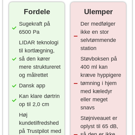
Fordele
Ulemper
Sugekraft på
Der medfølger
6500 Pa
ikke en stor
selvtømmende
LIDAR teknologi
station
til kortlægning,
så den kører
Støvboksen på
mere struktureret
400 ml kan
og målrettet
kræve hyppigere
tømning i hjem
Dansk app
med kæledyr
Kan klare dørtrin
eller meget
op til 2,0 cm
snavs
Høj
Støjniveauet er
kundetilfredshed
oplyst til 65 dB,
på Trustpilot med
så den er ikke