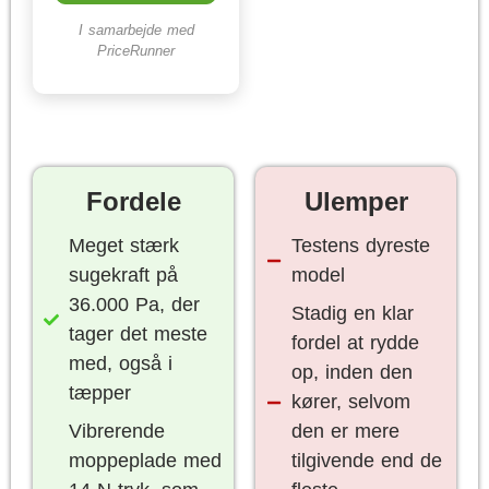
I samarbejde med
PriceRunner
Fordele
Ulemper
Meget stærk
Testens dyreste
sugekraft på
model
36.000 Pa, der
Stadig en klar
tager det meste
fordel at rydde
med, også i
op, inden den
tæpper
kører, selvom
Vibrerende
den er mere
moppeplade med
tilgivende end de