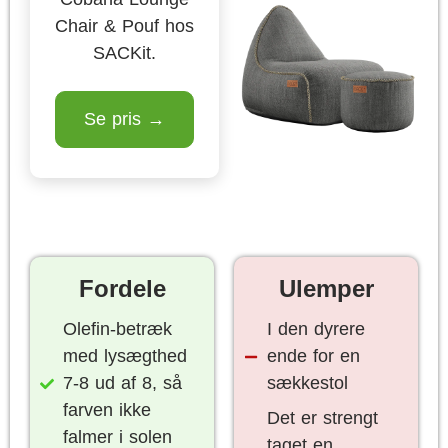
Chair & Pouf hos
SACKit.
Se pris →
Fordele
Ulemper
Olefin-betræk
I den dyrere
med lysægthed
ende for en
7-8 ud af 8, så
sækkestol
farven ikke
Det er strengt
falmer i solen
taget en