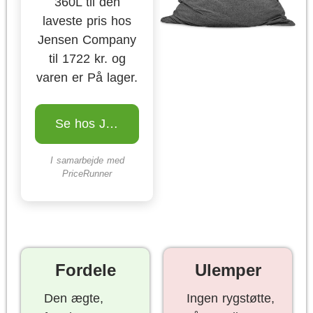
360L til den
laveste pris hos
Jensen Company
til 1722 kr. og
varen er På lager.
Se hos Jensen Company
I samarbejde med
PriceRunner
Fordele
Ulemper
Den ægte,
Ingen rygstøtte,