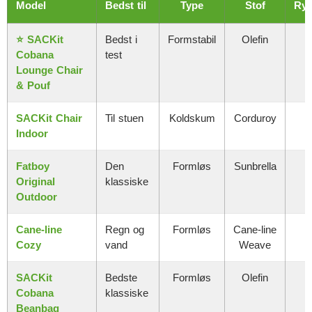
Model
Bedst til
Type
Stof
Ry
⭐ SACKit
Bedst i
Formstabil
Olefin
Cobana
test
Lounge Chair
& Pouf
SACKit Chair
Til stuen
Koldskum
Corduroy
Indoor
Fatboy
Den
Formløs
Sunbrella
N
Original
klassiske
Outdoor
Cane-line
Regn og
Formløs
Cane-line
N
Cozy
vand
Weave
SACKit
Bedste
Formløs
Olefin
N
Cobana
klassiske
Beanbag