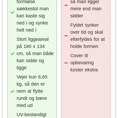
formløse
så man ligger
sækkestol man
mere end man
kan kaste sig
sidder
ned i og synke
Fyldet synker
helt ned i
over tid og skal
Stort liggeareal
efterfyldes for at
på 180 x 134
holde formen
cm, så man både
Cover til
kan sidde og
opbevaring
ligge
koster ekstra
Vejer kun 6,65
kg, så den er
nem at flytte
rundt og bære
med ud
UV-bestandigt