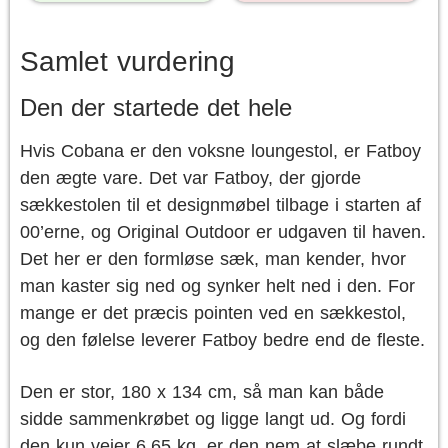
Samlet vurdering
Den der startede det hele
Hvis Cobana er den voksne loungestol, er Fatboy
den ægte vare. Det var Fatboy, der gjorde
sækkestolen til et designmøbel tilbage i starten af
00’erne, og Original Outdoor er udgaven til haven.
Det her er den formløse sæk, man kender, hvor
man kaster sig ned og synker helt ned i den. For
mange er det præcis pointen ved en sækkestol,
og den følelse leverer Fatboy bedre end de fleste.
Den er stor, 180 x 134 cm, så man kan både
sidde sammenkrøbet og ligge langt ud. Og fordi
den kun vejer 6,65 kg, er den nem at slæbe rundt