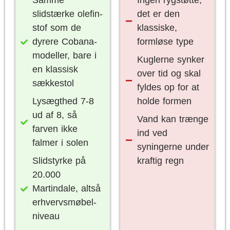
Samme
Ingen rygstøtte,
slidstærke olefin-
det er den
stof som de
klassiske,
dyrere Cobana-
formløse type
modeller, bare i
Kuglerne synker
en klassisk
over tid og skal
sækkestol
fyldes op for at
Lysægthed 7-8
holde formen
ud af 8, så
Vand kan trænge
farven ikke
ind ved
falmer i solen
syningerne under
Slidstyrke på
kraftig regn
20.000
Martindale, altså
erhvervsmøbel-
niveau