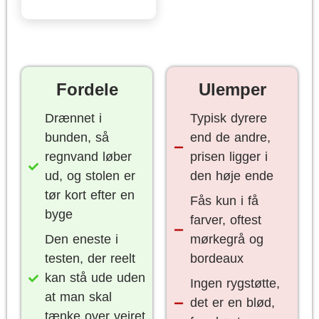
Fordele
Ulemper
Drænnet i
Typisk dyrere
bunden, så
end de andre,
regnvand løber
prisen ligger i
ud, og stolen er
den høje ende
tør kort efter en
Fås kun i få
byge
farver, oftest
Den eneste i
mørkegrå og
testen, der reelt
bordeaux
kan stå ude uden
Ingen rygstøtte,
at man skal
det er en blød,
tænke over vejret