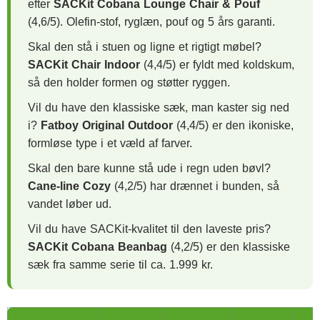
efter
SACKit Cobana Lounge Chair & Pouf
(4,6/5). Olefin-stof, ryglæn, pouf og 5 års garanti.
Skal den stå i stuen og ligne et rigtigt møbel?
SACKit Chair Indoor
(4,4/5) er fyldt med koldskum,
så den holder formen og støtter ryggen.
Vil du have den klassiske sæk, man kaster sig ned
i?
Fatboy Original Outdoor
(4,4/5) er den ikoniske,
formløse type i et væld af farver.
Skal den bare kunne stå ude i regn uden bøvl?
Cane-line Cozy
(4,2/5) har drænnet i bunden, så
vandet løber ud.
Vil du have SACKit-kvalitet til den laveste pris?
SACKit Cobana Beanbag
(4,2/5) er den klassiske
sæk fra samme serie til ca. 1.999 kr.