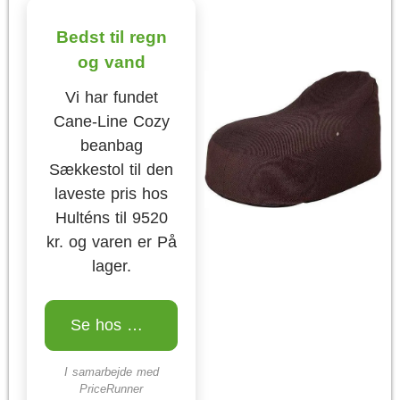
Bedst til regn
og vand
Vi har fundet
Cane-Line Cozy
beanbag
Sækkestol til den
laveste pris hos
Hulténs til 9520
kr. og varen er På
lager.
Se hos Hulténs
I samarbejde med
PriceRunner