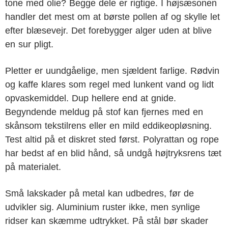
tone med olie? Begge dele er rigtige. I højsæsonen
handler det mest om at børste pollen af og skylle let
efter blæsevejr. Det forebygger alger uden at blive
en sur pligt.
Pletter er uundgåelige, men sjældent farlige. Rødvin
og kaffe klares som regel med lunkent vand og lidt
opvaskemiddel. Dup hellere end at gnide.
Begyndende meldug på stof kan fjernes med en
skånsom tekstilrens eller en mild eddikeopløsning.
Test altid på et diskret sted først. Polyrattan og rope
har bedst af en blid hånd, så undgå højtryksrens tæt
på materialet.
Små lakskader på metal kan udbedres, før de
udvikler sig. Aluminium ruster ikke, men synlige
ridser kan skæmme udtrykket. På stål bør skader