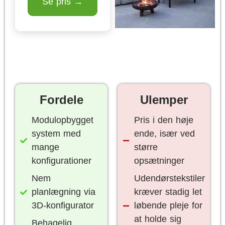
Se pris →
Fordele
Ulemper
Modulopbygget
Pris i den høje
system med
ende, især ved
mange
større
konfigurationer
opsætninger
Nem
Udendørstekstiler
planlægning via
kræver stadig let
3D-konfigurator
løbende pleje for
at holde sig
Behagelig