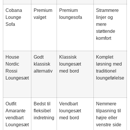
Cobana
Premium
Premium
Strammere
Lounge
valget
loungesofa
linjer og
Sofa
mere
støttende
komfort
House
Godt
Klassisk
Komplet
Nordic
klassisk
loungesæt
løsning med
Rossi
alternativ
med bord
traditionel
Loungesæt
loungefølelse
Outfit
Bedst til
Vendbart
Nemmere
Amarante
fleksibel
loungesæt
tilpasning til
vendbart
indretning
med bord
højre eller
Loungesæt
venstre side