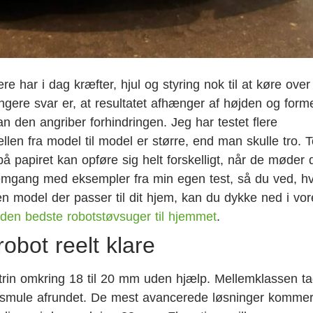
e har i dag kræfter, hjul og styring nok til at køre over
længere svar er, at resultatet afhænger af højden og for
n den angriber forhindringen. Jeg har testet flere
llen fra model til model er større, end man skulle tro. 
å papiret kan opføre sig helt forskelligt, når de møder 
emgang med eksempler fra min egen test, så du ved, h
lken model der passer til dit hjem, kan du dykke ned i vo
den bedste robotstøvsuger til hjemmet
.
bot reelt klare
trin omkring 18 til 20 mm uden hjælp. Mellemklassen ta
en smule afrundet. De mest avancerede løsninger kommer