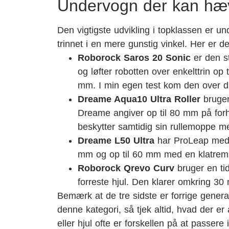
Undervogn der kan hæ
Den vigtigste udvikling i topklassen er u
trinnet i en mere gunstig vinkel. Her er d
Roborock Saros 20 Sonic
er den st
og løfter robotten over enkelttrin op
mm. I min egen test kom den over dør
Dreame Aqua10 Ultra Roller
bruger
Dreame angiver op til 80 mm på forh
beskytter samtidig sin rullemoppe 
Dreame L50 Ultra
har ProLeap med ud
mm og op til 60 mm med en klatremåt
Roborock Qrevo Curv
bruger en tid
forreste hjul. Den klarer omkring 30
Bemærk at de tre sidste er forrige generati
denne kategori, så tjek altid, hvad der er a
eller hjul ofte er forskellen på at passere 