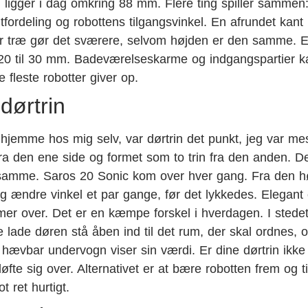
n ligger i dag omkring 88 mm. Flere ting spiller sammen
tfordeling og robottens tilgangsvinkel. En afrundet kant
ler træ gør det sværere, selvom højden er den samme. E
på 20 til 30 mm. Badeværelseskarme og indgangspartier k
 fleste robotter giver op.
dørtrin
jemme hos mig selv, var dørtrin det punkt, jeg var me
ra den ene side og formet som to trin fra den anden. D
t samme. Saros 20 Sonic kom over hver gang. Fra den h
g ændre vinkel et par gange, før det lykkedes. Elegant 
er over. Det er en kæmpe forskel i hverdagen. I stedet 
e lade døren stå åben ind til det rum, der skal ordnes, 
 hævbar undervogn viser sin værdi. Er dine dørtrin ikke 
øfte sig over. Alternativet er at bære robotten frem og t
 ret hurtigt.