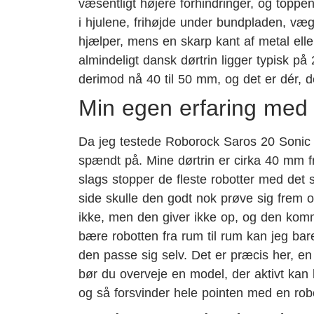
væsentligt højere forhindringer, og toppe
i hjulene, frihøjde under bundpladen, væg
hjælper, mens en skarp kant af metal el
almindeligt dansk dørtrin ligger typisk 
derimod nå 40 til 50 mm, og det er dér, de
Min egen erfaring med 
Da jeg testede Roborock Saros 20 Sonic h
spændt på. Mine dørtrin er cirka 40 mm f
slags stopper de fleste robotter med de
side skulle den godt nok prøve sig frem o
ikke, men den giver ikke op, og den komm
bære robotten fra rum til rum kan jeg bar
den passe sig selv. Det er præcis her, en
bør du overveje en model, der aktivt kan l
og så forsvinder hele pointen med en robot