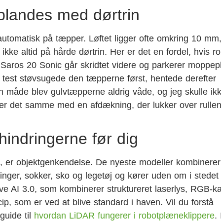
landes med dørtrin
utomatisk på tæpper. Løftet ligger ofte omkring 10 mm
kke altid på hårde dørtrin. Her er det en fordel, hvis r
Saros 20 Sonic går skridtet videre og parkerer moppep
n test støvsugede den tæpperne først, hentede derefter
 måde blev gulvtæpperne aldrig våde, og jeg skulle ikk
ser det samme med en afdækning, der lukker over rulle
hindringerne før dig
, er objektgenkendelse. De nyeste modeller kombinerer 
ger, sokker, sko og legetøj og kører uden om i stedet 
ve AI 3.0, som kombinerer struktureret laserlys, RGB-
p, som er ved at blive standard i haven. Vil du forstå
 guide til
hvordan LiDAR fungerer i robotplæneklippere
.