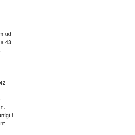
rm ud
us 43
.
 42
e
in.
tigt i
ont