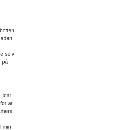
,
obotten
laden
e selv
n på
lidar
for at
kamera
 I min