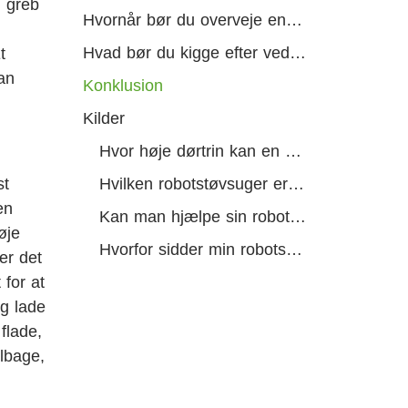
: greb
Hvornår bør du overveje en opgradering
Hvad bør du kigge efter ved køb
t
an
Konklusion
Kilder
Hvor høje dørtrin kan en robotstøvsuger klare?
st
Hvilken robotstøvsuger er bedst til høje dørtrin?
en
Kan man hjælpe sin robotstøvsuger over et dørtrin?
øje
Hvorfor sidder min robotstøvsuger fast på dørtrin?
er det
for at
og lade
flade,
ilbage,