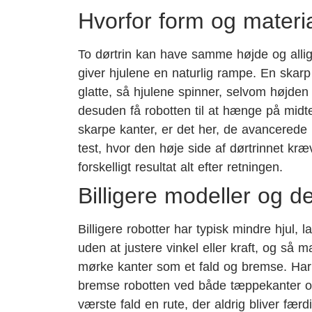
Hvorfor form og materia
To dørtrin kan have samme højde og allig
giver hjulene en naturlig rampe. En ska
glatte, så hjulene spinner, selvom højden
desuden få robotten til at hænge på midte
skarpe kanter, er det her, de avancerede 
test, hvor den høje side af dørtrinnet k
forskelligt resultat alt efter retningen.
Billigere modeller og d
Billigere robotter har typisk mindre hjul, 
uden at justere vinkel eller kraft, og s
mørke kanter som et fald og bremse. Ha
bremse robotten ved både tæppekanter og hå
værste fald en rute, der aldrig bliver færdi