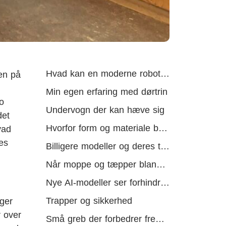
Hvad kan en moderne robot reelt klare
men på
Min egen erfaring med dørtrin
To
Undervogn der kan hæve sig
det
Hvorfor form og materiale betyder alt
vad
res
Billigere modeller og deres typiske udfordringer
Når moppe og tæpper blandes med dørtrin
Nye AI-modeller ser forhindringerne før dig
Trapper og sikkerhed
ger
 over
Små greb der forbedrer fremkommeligheden