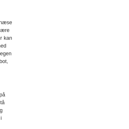
t næse
være
er kan
med
 egen
bot,
 på
tå
og
i