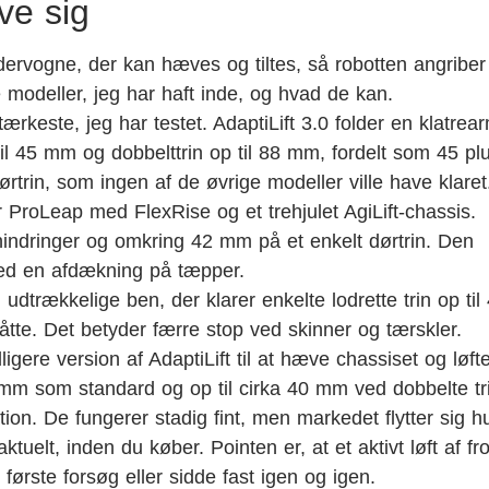
ve sig
ndervogne, der kan hæves og tiltes, så robotten angriber
e modeller, jeg har haft inde, og hvad de kan.
ærkeste, jeg har testet. AdaptiLift 3.0 folder en klatrea
 til 45 mm og dobbelttrin op til 88 mm, fordelt som 45 pl
trin, som ingen af de øvrige modeller ville have klaret
 ProLeap med FlexRise og et trehjulet AgiLift-chassis.
indringer og omkring 42 mm på et enkelt dørtrin. Den
med en afdækning på tæpper.
trækkelige ben, der klarer enkelte lodrette trin op til
te. Det betyder færre stop ved skinner og tærskler.
ligere version af AdaptiLift til at hæve chassiset og løft
 mm som standard og op til cirka 40 mm ved dobbelte tr
on. De fungerer stadig fint, men markedet flytter sig hur
ktuelt, inden du køber. Pointen er, at et aktivt løft af fr
i første forsøg eller sidde fast igen og igen.