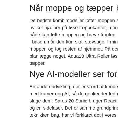
Når moppe og tæpper b
De bedste kombimodeller løfter moppen a
hvilket hjælper på løse tæppekanter, men i
både kan løfte moppen og hæve fronten. 
i basen, når den kun skal støvsuge. I mi
moppen og tog resten af hjemmet. På den
planlægge noget. Aqua10 Ultra Roller lø
tæpper.
Nye AI-modeller ser for
En anden udvikling, der er værd at kende
med kamera og AI, så de genkender lednin
sluge dem. Saros 20 Sonic bruger Reacti
og en sidelaser. Det er samme grundprinci
teknikken bag, har vi forklaret det i vores