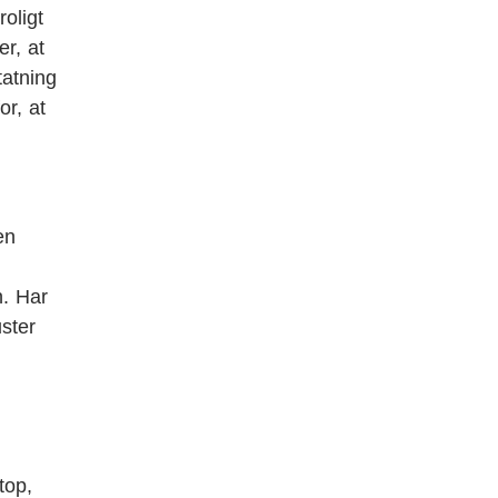
oligt
r, at
tatning
or, at
en
n. Har
ster
top,