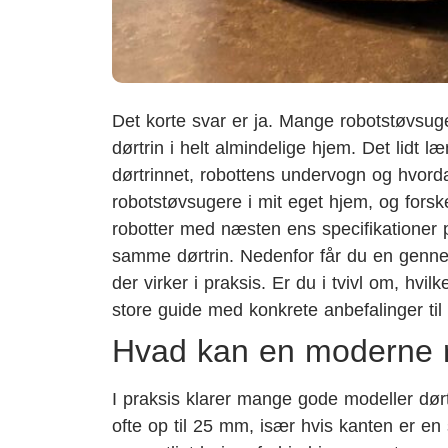
Det korte svar er ja. Mange robotstøvsuger
dørtrin i helt almindelige hjem. Det lidt 
dørtrinnet, robottens undervogn og hvorda
robotstøvsugere i mit eget hjem, og forske
robotter med næsten ens specifikationer p
samme dørtrin. Nedenfor får du en genn
der virker i praksis. Er du i tvivl om, hvi
store guide med konkrete anbefalinger til
Hvad kan en moderne ro
I praksis klarer mange gode modeller dør
ofte op til 25 mm, især hvis kanten er 