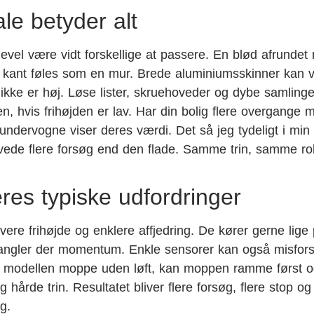
le betyder alt
evel være vidt forskellige at passere. En blød afrunde
rp kant føles som en mur. Brede aluminiumsskinner kan 
 ikke er høj. Løse lister, skruehoveder og dybe samling
n, hvis frihøjden er lav. Har din bolig flere overgange 
undervogne viser deres værdi. Det så jeg tydeligt i min
rævede flere forsøg end den flade. Samme trin, samme ro
eres typiske udfordringer
lavere frihøjde og enklere affjedring. De kører gerne lige
å mangler der momentum. Enkle sensorer kan også misfors
r modellen moppe uden løft, kan moppen ramme først 
rde trin. Resultatet bliver flere forsøg, flere stop og 
g.