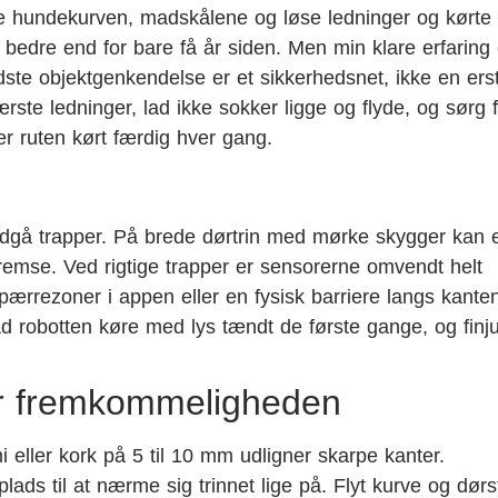
 hundekurven, madskålene og løse ledninger og kørte r
edre end for bare få år siden. Men min klare erfaring e
dste objektgenkendelse er et sikkerhedsnet, ikke en ers
rste ledninger, lad ikke sokker ligge og flyde, og sørg f
er ruten kørt færdig hver gang.
 undgå trapper. På brede dørtrin med mørke skygger kan 
bremse. Ved rigtige trapper er sensorerne omvendt helt
ærrezoner i appen eller en fysisk barriere langs kante
d robotten køre med lys tændt de første gange, og finju
er fremkommeligheden
 eller kork på 5 til 10 mm udligner skarpe kanter.
lads til at nærme sig trinnet lige på. Flyt kurve og dørs