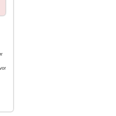
ør
vor