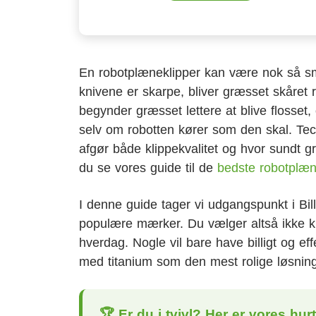
En robotplæneklipper kan være nok så sma
knivene er skarpe, bliver græsset skåret 
begynder græsset lettere at blive flosset
selv om robotten kører som den skal. Tec
afgør både klippekvalitet og hvor sundt gr
du se vores guide til de
bedste robotplæn
I denne guide tager vi udgangspunkt i Billi
populære mærker. Du vælger altså ikke ku
hverdag. Nogle vil bare have billigt og ef
med titanium som den mest rolige løsni
🏆 Er du i tvivl? Her er vores hur