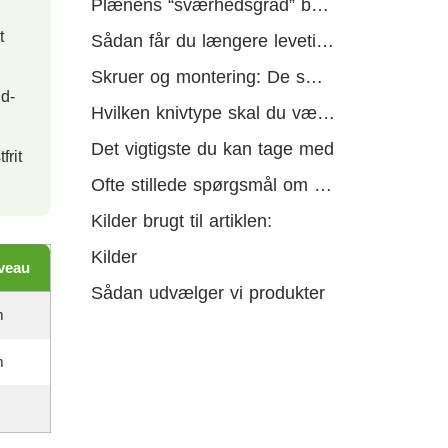
Plænens “sværhedsgrad” betyder alt
t
Sådan får du længere levetid ud af dine knive
Skruer og montering: De små detaljer der kan spare dig for problemer
nd-
Hvilken knivtype skal du vælge?
Det vigtigste du kan tage med
frit
Ofte stillede spørgsmål om robotplæneklipper knive
Kilder brugt til artiklen:
Kilder
iveau
Sådan udvælger vi produkter
m
m