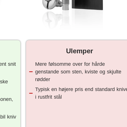
Ulemper
nt snit
Mere følsomme over for hårde
genstande som sten, kviste og skjulte
rødder
iske
Typisk en højere pris end standard kniv
i rustfrit stål
sonen,
il kniv