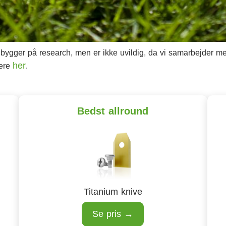
ygger på research, men er ikke uvildig, da vi samarbejder med 
her
mere
.
Bedst allround
Titanium knive
Se pris →