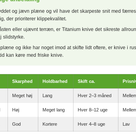
ddet og jævn plæne og vil have det skarpeste snit med færres
g, der prioriterer klippekvalitet.
ten eller ujævnt terræn, er Titanium knive det sikreste allrou
slidstyrke.
 plæne og ikke har noget imod at skifte lidt oftere, er knive i rust
altid kan køre med friske knive.
Skarphed
Holdbarhed
Skift ca.
Prisn
Meget høj
Lang
Hver 2–3 måned
Melle
d
Høj
Meget lang
Hver 8–12 uge
Melle
God
Kortere
Hver 4–8 uge
Lav