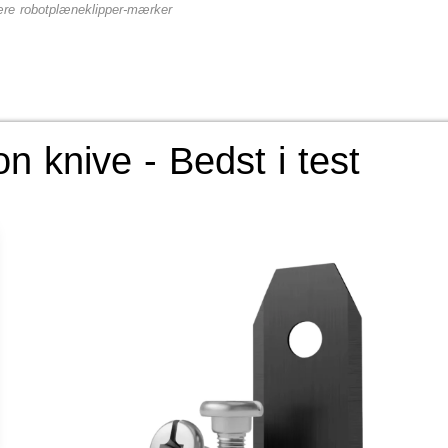
ulære robotplæneklipper-mærker
n knive - Bedst i test