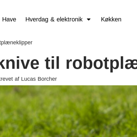
Have
Hverdag & elektronik
Køkken
otplæneklipper
 knive til robotpl
revet af
Lucas Borcher