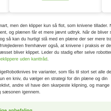
rt, men den klipper kun så flot, som knivene tillader. 
rent, og plænen får et mere jævnt udtryk. Når de bliver 
, og så kan du hurtigt stå med en plæne der ser mere tr
hVejlederen fremhæver også, at knivene i praksis er de
æsset bliver klippet. Leder du stadig efter selve robotte
eklippere uden kanttråd
.
geRobotknives tre varianter, som fås til stort set alle d
n en kniv, du vælger en strategi for din plæne og din
fektivt, andre vil have den skarpeste klipning, og mange
ng sæsonen igennem.
tige anbefaling