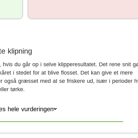
te klipning
hvis du går op i selve klipperesultatet. Det rene snit g
kåret i stedet for at blive flosset. Det kan give et mere
er også græsset med at se friskere ud, især i perioder h
ller tørke.
s hele vurderingen