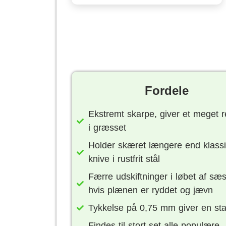
Fordele
Ekstremt skarpe, giver et meget re
i græsset
Holder skæret længere end klass
knive i rustfrit stål
Færre udskiftninger i løbet af sæ
hvis plænen er ryddet og jævn
Tykkelse på 0,75 mm giver en stab
Findes til stort set alle populære