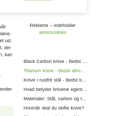
Reklame – indeholder
Når
annoncelinks
sløve,
æt ud,
t, der
n, kan
Black Carbon knive - Bedst i test
Titanium knive - Bedst allround
e
Knive i rustfrit stål - Bedst til prisen
 ender
Hvad betyder knivene egentlig for din robotplæneklipper?
Materialer: Stål, carbon og titanium, hvad er forskellen i praksis?
Hvornår skal du skifte knive?