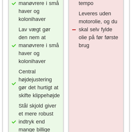
manøvrere i små
tempo
haver og
Leveres uden
kolonihaver
motorolie, og du
Lav vægt gør
skal selv fylde
den nem at
olie på før første
manøvrere i små
brug
haver og
kolonihaver
Central
højdejustering
gør det hurtigt at
skifte klippehøjde
Stål skjold giver
et mere robust
indtryk end
mange billige