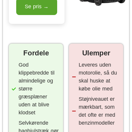
Se pris →
Fordele
Ulemper
God
Leveres uden
klippebredde til
motorolie, så du
almindelige og
skal huske at
større
købe olie med
græsplæner
Støjniveauet er
uden at blive
mærkbart, som
klodset
det ofte er med
Selvkørende
benzinmodeller
baghjulstræk gør