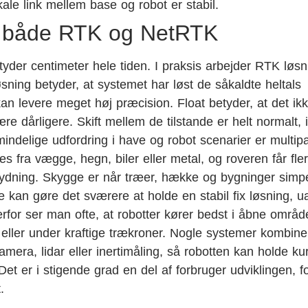
ale link mellem base og robot er stabil.
r både RTK og NetRTK
tyder centimeter hele tiden. I praksis arbejder RTK løsn
 løsning betyder, at systemet har løst de såkaldte heltals
n levere meget høj præcision. Float betyder, at det ikk
e dårligere. Skift mellem de tilstande er helt normalt, 
lmindelige udfordring i have og robot scenarier er multip
es fra vægge, hegn, biler eller metal, og roveren får fle
skydning. Skygge er når træer, hække og bygninger simp
le kan gøre det sværere at holde en stabil fix løsning, u
or ser man ofte, at robotter kører bedst i åbne områd
eller under kraftige trækroner. Nogle systemer kombine
era, lidar eller inertimåling, så robotten kan holde ku
et er i stigende grad en del af forbruger udviklingen, f
.