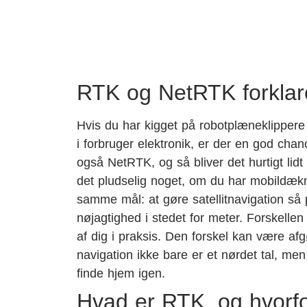
RTK og NetRTK forklare
Hvis du har kigget på robotplæneklippere 
i forbruger elektronik, er der en god chan
også NetRTK, og så bliver det hurtigt lid
det pludselig noget, om du har mobildæk
samme mål: at gøre satellitnavigation så 
nøjagtighed i stedet for meter. Forskelle
af dig i praksis. Den forskel kan være afg
navigation ikke bare er et nørdet tal, m
finde hjem igen.
Hvad er RTK, og hvorfo