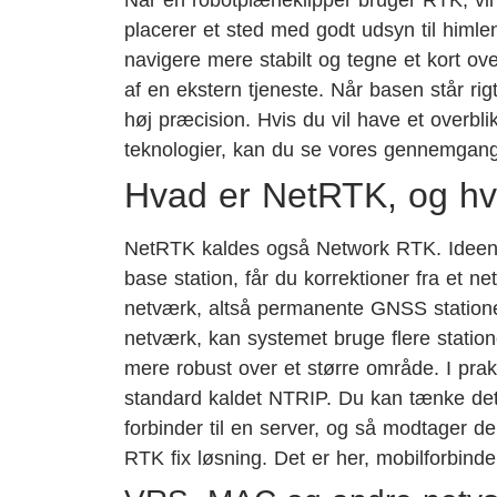
placerer et sted med godt udsyn til himl
navigere mere stabilt og tegne et kort ov
af en ekstern tjeneste. Når basen står ri
høj præcision. Hvis du vil have et overbli
teknologier, kan du se vores gennemgan
Hvad er NetRTK, og hv
NetRTK kaldes også Network RTK. Ideen 
base station, får du korrektioner fra et 
netværk, altså permanente GNSS stationer
netværk, kan systemet bruge flere statione
mere robust over et større område. I prak
standard kaldet NTRIP. Du kan tænke det 
forbinder til en server, og så modtager 
RTK fix løsning. Det er her, mobilforbindels