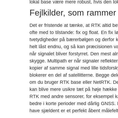
lokal base være mere robust, hvis den lok
Fejlkilder, som ramme
Det er fristende at tænke, at RTK altid be
ofte med to tilstande: fix og float. En fix
tvetydigheder på bærerbølgen og derfor ka
helt låst endnu, og så kan præcisionen vær
når signalet bliver forstyrret. Den mest a
skygge. Multipath er når signaler reflekter
kopier af samme signal med lille tidsfor
blokerer en del af satellitterne. Begge de
om du bruger RTK base eller NetRTK. Derf
kan blive mere usikre tæt på høje hække 
RTK med andre sensorer, for eksempel kam
bedre i korte perioder med dårlig GNSS. D
have sjældent er et perfekt åbent målefelt