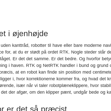
t i øjenhøjde
uden kanttråd, robotter til have eller bare moderne nav
ce for, at du er stødt på ordet RTK. Nogle steder står d
t tåget. Er det det samme. Er det bedre. Og hvorfor bety
ning i haven. RTK og NetRTK handler i bund og grund 
præcis, at en robot kan finde sin position med centimet
n ligger i, hvor korrektionerne kommer fra, og hvad det 
ørende, især når vi taler robotplæneklippere, hvor stabil
en det der afgør, om den klipper pænt, undgår bede og k
r er det så præcist