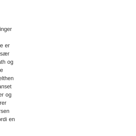
inger
e er
især
ath og
re
elthen
anset
er og
rer
rsen
ordi en