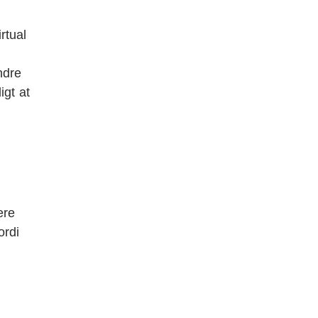
rtual
ndre
gt at
ere
ordi