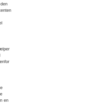
 den
centen
el
ælper
d
enfor
te
re
an en