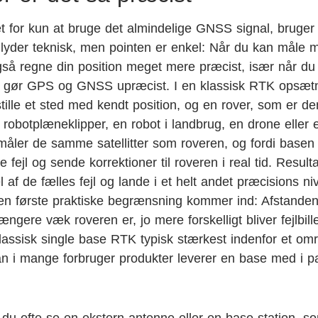
et for kun at bruge det almindelige GNSS signal, bruge
lyder teknisk, men pointen er enkel: Når du kan måle 
også regne din position meget mere præcist, især når du
malt gør GPS og GNSS upræcist. I en klassisk RTK opsæt
stille et sted med kendt position, og en rover, som er de
obotplæneklipper, en robot i landbrug, en drone eller 
åler de samme satellitter som roveren, og fordi basen
ejl og sende korrektioner til roveren i real tid. Resulta
af de fælles fejl og lande i et helt andet præcisions ni
en første praktiske begrænsning kommer ind: Afstande
gere væk roveren er, jo mere forskelligt bliver fejlbill
lassisk single base RTK typisk stærkest indenfor et om
an i mange forbruger produkter leverer en base med i p
 du ofte se en ekstern antenne eller en base station, s