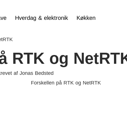
ve
Hverdag & elektronik
Køkken
etRTK
på RTK og NetRT
revet af
Jonas Bedsted