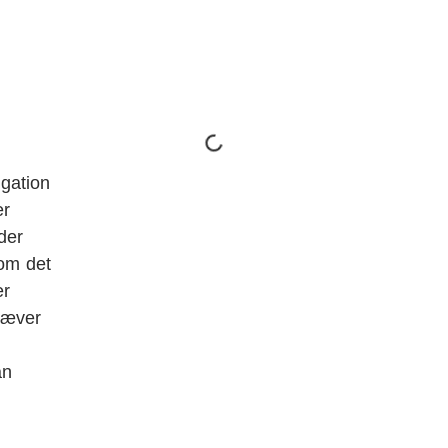
igation
er
der
om det
er
kræver
an