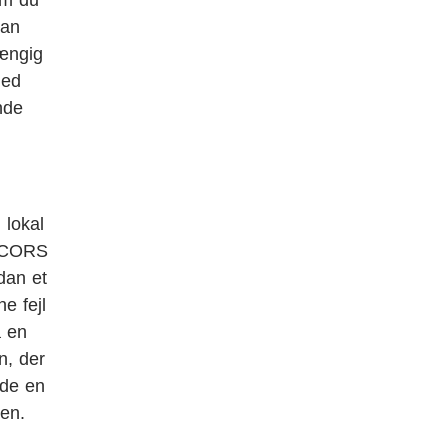
kan
hængig
med
nde
 lokal
e CORS
dan et
e fejl
a en
n, der
lde en
gen.