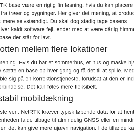
RTK base være en rigtig fin løsning, hvis du kan placere
fra træer og bygninger. Her giver det mening, at produ
t mere selvstændigt. Du skal dog stadig tage basens
iver kaldt software fejl, ender med at være dårlig himm
base der står for lavt.
botten mellem flere lokationer
mening. Hvis du har et sommerhus, et hus og måske hj
le sætte en base op hver gang og få det til at spille. Me
e sig på en korrektionstjeneste, forudsat at den er ind
bindelse. Det kan føles mere fleksibelt.
stabil mobildækning
te ven. NetRTK kræver typisk løbende data for at hen
 enheden falde tilbage til almindelig GNSS eller en mind
men det kan give mere ujævn navigation. I de tilfælde k