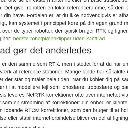
en. Det giver robotten en lokal referenceramme, så den 
er din have. Fordelen er, at du ikke nødvendigvis er af
gtigt, kan systemet i princippet køre på din egen grund 
k over de typer robotter, der typisk bruger RTK og ligne
g her:
bedste robotplæneklipper uden kanttråd
.
ad gør det anderledes
er den samme som RTK, men i stedet for at du har én
netværk af reference stationer. Mange lande har såkaldt
 der står og måler hele tiden. Når du kobler dig på så
r til at modellere fejl som ionosfære, troposfære og ban
sis leveres NetRTK korrektioner ofte over internettet vi
som en streaming af korrektioner: din enhed er kliente
den løbende RTCM korrektioner, som den bruger til at ho
e eller stabil internetforbindelse bliver en del af lignin