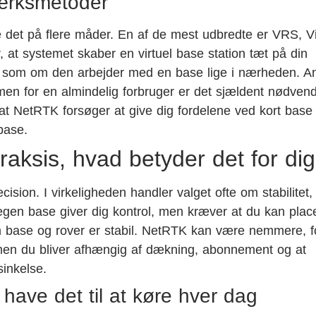
ærksmetoder
 det på flere måder. En af de mest udbredte er VRS, Vi
, at systemet skaber en virtuel base station tæt på din
det som om den arbejder med en base lige i nærheden. A
 for en almindelig forbruger er det sjældent nødvendi
, at NetRTK forsøger at give dig fordelene ved kort base
base.
aksis, hvad betyder det for dig
sion. I virkeligheden handler valget ofte om stabilitet,
en base giver dig kontrol, men kræver at du kan plac
m base og rover er stabil. NetRTK kan være nemmere, f
, men du bliver afhængig af dækning, abonnement og at
sinkelse.
 have det til at køre hver dag