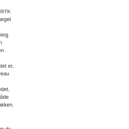
r RTK
meget
ning
n
en
tet er,
veau
n
edet,
råde
akken.
om du