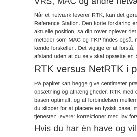
VRS, MAC og andre netv
Når et netværk leverer RTK, kan det gøre
Reference Station. Den korte forklaring er
aktuelle position, så din rover oplever 
metoder som MAC og FKP findes også, men
kende forskellen. Det vigtige er at forstå
afstand uden at du selv skal opsætte en 
RTK versus NetRTK i pr
På papiret kan begge give centimeter præci
opsætning og afhængigheder. RTK med eg
basen optimalt, og at forbindelsen melle
du slipper for at placere en fysisk base
tjenesten leverer korrektioner med lav for
Hvis du har én have og vil