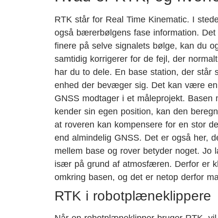
RTK står for Real Time Kinematic. I sted
også bærerbølgens fase information. Det 
finere på selve signalets bølge, kan du 
samtidig korrigerer for de fejl, der nor
har du to dele. En base station, der står 
enhed der bevæger sig. Det kan være en r
GNSS modtager i et måleprojekt. Basen m
kender sin egen position, kan den beregne f
at roveren kan kompensere for en stor del 
end almindelig GNSS. Det er også her, d
mellem base og rover betyder noget. Jo læn
især på grund af atmosfæren. Derfor er k
omkring basen, og det er netop derfor m
RTK i robotplæneklippere
Når en robotplæneklipper bruger RTK, vil