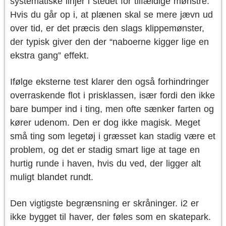
systematiske linjer i stedet for tilfældige mønstre.
Hvis du går op i, at plænen skal se mere jævn ud
over tid, er det præcis den slags klippemønster,
der typisk giver den der “naboerne kigger lige en
ekstra gang” effekt.
Ifølge eksterne test klarer den også forhindringer
overraskende flot i prisklassen, især fordi den ikke
bare bumper ind i ting, men ofte sænker farten og
kører udenom. Den er dog ikke magisk. Meget
små ting som legetøj i græsset kan stadig være et
problem, og det er stadig smart lige at tage en
hurtig runde i haven, hvis du ved, der ligger alt
muligt blandet rundt.
Den vigtigste begrænsning er skråninger. i2 er
ikke bygget til haver, der føles som en skatepark.