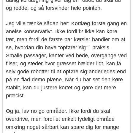
dårlig kortlægning giver dig en robot, du skal ud
og redde, og så forsvinder hele pointen.
Jeg ville tænke sådan her: Kortlæg første gang en
anelse konservativt. Ikke fordi i2 ikke kan køre
tæt, men fordi de første par kørsler handler om at
se, hvordan din have “opfører sig” i praksis.
Smalle passager, kanter ved bede, overgange ved
fliser, og steder hvor græsset hælder lidt, kan få
selv gode robotter til at opføre sig anderledes end
på en flad demo plæne. Når du har set den køre
stabilt, kan du justere kortet og gøre det mere
præcist.
Og ja, lav no go områder. Ikke fordi du skal
overdrive, men fordi et enkelt tydeligt område
omkring noget sårbart kan spare dig for mange