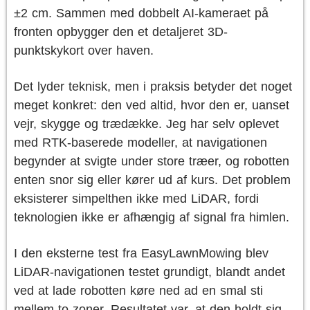
±2 cm. Sammen med dobbelt AI-kameraet på
fronten opbygger den et detaljeret 3D-
punktskykort over haven.
Det lyder teknisk, men i praksis betyder det noget
meget konkret: den ved altid, hvor den er, uanset
vejr, skygge og trædække. Jeg har selv oplevet
med RTK-baserede modeller, at navigationen
begynder at svigte under store træer, og robotten
enten snor sig eller kører ud af kurs. Det problem
eksisterer simpelthen ikke med LiDAR, fordi
teknologien ikke er afhængig af signal fra himlen.
I den eksterne test fra EasyLawnMowing blev
LiDAR-navigationen testet grundigt, blandt andet
ved at lade robotten køre ned ad en smal sti
mellem to zoner. Resultatet var, at den holdt sig