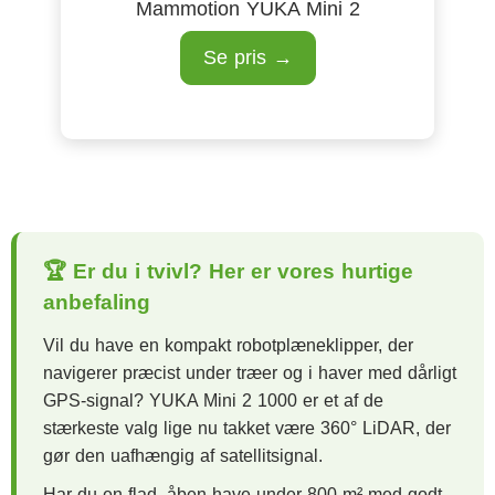
Mammotion YUKA Mini 2
Se pris →
🏆 Er du i tvivl? Her er vores hurtige
anbefaling
Vil du have en kompakt robotplæneklipper, der
navigerer præcist under træer og i haver med dårligt
GPS-signal? YUKA Mini 2 1000 er et af de
stærkeste valg lige nu takket være 360° LiDAR, der
gør den uafhængig af satellitsignal.
Har du en flad, åben have under 800 m² med godt