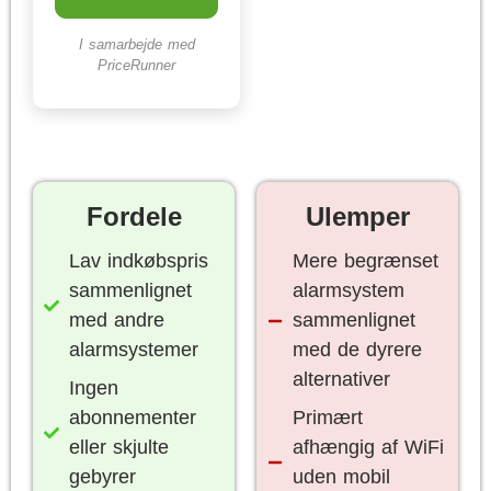
I samarbejde med
PriceRunner
Fordele
Ulemper
Lav indkøbspris
Mere begrænset
sammenlignet
alarmsystem
med andre
sammenlignet
alarmsystemer
med de dyrere
alternativer
Ingen
abonnementer
Primært
eller skjulte
afhængig af WiFi
gebyrer
uden mobil