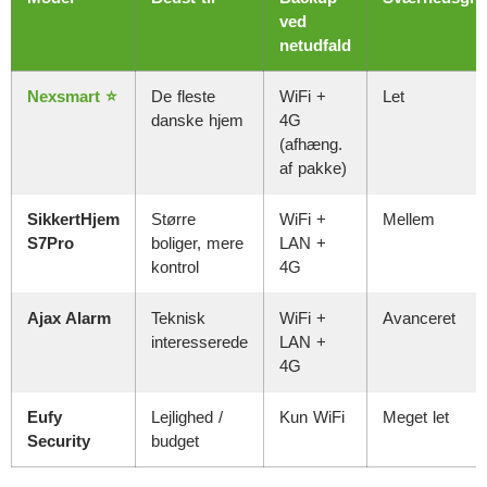
ved
netudfald
Nexsmart ⭐
De fleste
WiFi +
Let
danske hjem
4G
(afhæng.
af pakke)
SikkertHjem
Større
WiFi +
Mellem
S7Pro
boliger, mere
LAN +
kontrol
4G
Ajax Alarm
Teknisk
WiFi +
Avanceret
interesserede
LAN +
4G
Eufy
Lejlighed /
Kun WiFi
Meget let
Security
budget